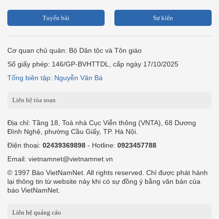
Tuyến bài
Sự kiện
Cơ quan chủ quản: Bộ Dân tộc và Tôn giáo
Số giấy phép: 146/GP-BVHTTDL, cấp ngày 17/10/2025
Tổng biên tập: Nguyễn Văn Bá
Liên hệ tòa soạn
Địa chỉ: Tầng 18, Toà nhà Cục Viễn thông (VNTA), 68 Dương
Đình Nghệ, phường Cầu Giấy, TP. Hà Nội.
Điện thoại:
02439369898
- Hotline:
0923457788
Email: vietnamnet@vietnamnet.vn
© 1997 Báo VietNamNet. All rights reserved. Chỉ được phát hành
lại thông tin từ website này khi có sự đồng ý bằng văn bản của
báo VietNamNet.
Liên hệ quảng cáo