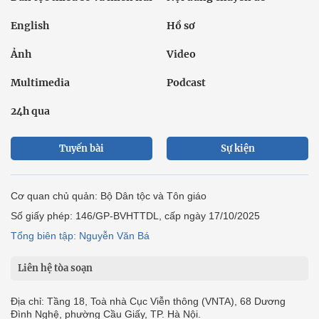
English
Hồ sơ
Ảnh
Video
Multimedia
Podcast
24h qua
Tuyến bài
Sự kiện
Cơ quan chủ quản: Bộ Dân tộc và Tôn giáo
Số giấy phép: 146/GP-BVHTTDL, cấp ngày 17/10/2025
Tổng biên tập: Nguyễn Văn Bá
Liên hệ tòa soạn
Địa chỉ: Tầng 18, Toà nhà Cục Viễn thông (VNTA), 68 Dương
Đình Nghệ, phường Cầu Giấy, TP. Hà Nội.