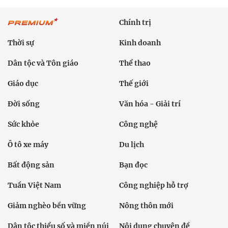
Chính trị
Thời sự
Kinh doanh
Dân tộc và Tôn giáo
Thể thao
Giáo dục
Thế giới
Đời sống
Văn hóa - Giải trí
Sức khỏe
Công nghệ
Ô tô xe máy
Du lịch
Bất động sản
Bạn đọc
Tuần Việt Nam
Công nghiệp hỗ trợ
Giảm nghèo bền vững
Nông thôn mới
Dân tộc thiểu số và miền núi
Nội dung chuyên đề