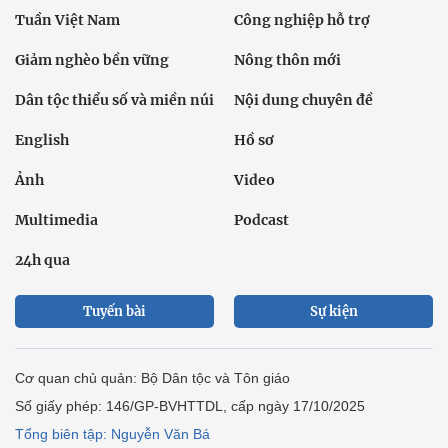
Tuần Việt Nam
Công nghiệp hỗ trợ
Giảm nghèo bền vững
Nông thôn mới
Dân tộc thiểu số và miền núi
Nội dung chuyên đề
English
Hồ sơ
Ảnh
Video
Multimedia
Podcast
24h qua
Tuyến bài
Sự kiện
Cơ quan chủ quản: Bộ Dân tộc và Tôn giáo
Số giấy phép: 146/GP-BVHTTDL, cấp ngày 17/10/2025
Tổng biên tập: Nguyễn Văn Bá