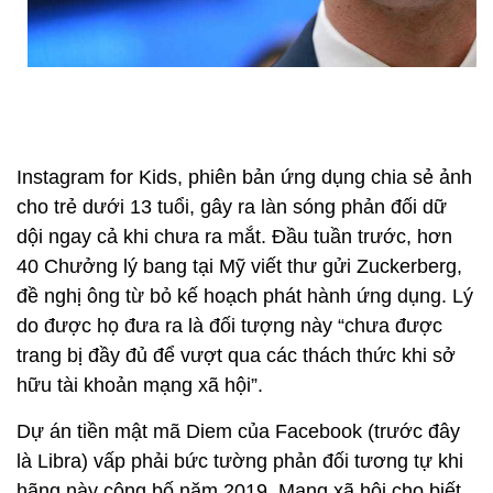
Instagram for Kids, phiên bản ứng dụng chia sẻ ảnh
cho trẻ dưới 13 tuổi, gây ra làn sóng phản đối dữ
dội ngay cả khi chưa ra mắt. Đầu tuần trước, hơn
40 Chưởng lý bang tại Mỹ viết thư gửi Zuckerberg,
đề nghị ông từ bỏ kế hoạch phát hành ứng dụng. Lý
do được họ đưa ra là đối tượng này “chưa được
trang bị đầy đủ để vượt qua các thách thức khi sở
hữu tài khoản mạng xã hội”.
Dự án tiền mật mã Diem của Facebook (trước đây
là Libra) vấp phải bức tường phản đối tương tự khi
hãng này công bố năm 2019. Mạng xã hội cho biết