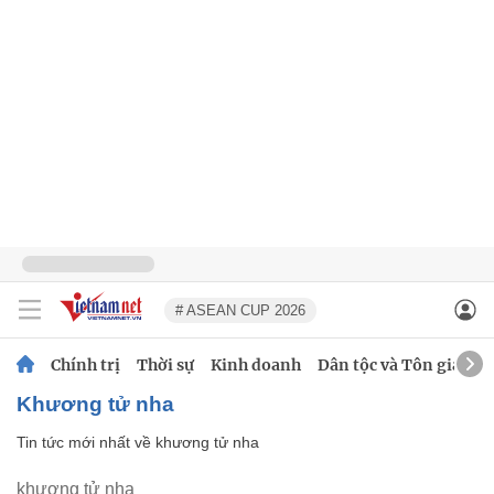
# ASEAN CUP 2026
Chính trị
Thời sự
Kinh doanh
Dân tộc và Tôn giáo
khương tử nha
Tin tức mới nhất về
khương tử nha
khương tử nha