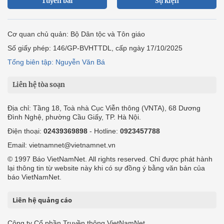
Tuyến bài
Sự kiện
Cơ quan chủ quản: Bộ Dân tộc và Tôn giáo
Số giấy phép: 146/GP-BVHTTDL, cấp ngày 17/10/2025
Tổng biên tập: Nguyễn Văn Bá
Liên hệ tòa soạn
Địa chỉ: Tầng 18, Toà nhà Cục Viễn thông (VNTA), 68 Dương
Đình Nghệ, phường Cầu Giấy, TP. Hà Nội.
Điện thoại:
02439369898
- Hotline:
0923457788
Email: vietnamnet@vietnamnet.vn
© 1997 Báo VietNamNet. All rights reserved. Chỉ được phát hành
lại thông tin từ website này khi có sự đồng ý bằng văn bản của
báo VietNamNet.
Liên hệ quảng cáo
Công ty Cổ phần Truyền thông VietNamNet