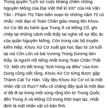
Trong quyển "Lịch sử cuộc kháng chiến chống
Nguyên Mông của Đại Việt thế kỉ XIII" của Hà Văn
Tấn - Phạm Thị Tâm biên soạn từ những năm 70 có
nhắc: một đạo sĩ Toàn Chân giáo mang tên Khưu
Xứ Cơ đã du hành qua Trung Á và Mông Cổ, ghi
chép lại những cảnh mắt thấy tai nghe về sự độc ác
của quân Nguyên Mông. Còn trong các bộ truyện
kiếm hiệp, Khưu Xứ Cơ xuất gia học đạo từ 19 tuổi
tại núi Côn Lôn và bái Vương Trùng Dương làm
thầy, là người nổi tiếng nhất trong Toàn Chân Thất
Tử. Một chi tiết trong "Anh hùng xạ điêu" của Kim
Dung cũng viết rằng, Khưu Xứ Cơ từng được gặp
Thành Cát Tư Hãn. Vậy liệu Khưu Xứ Cơ có là một
nhân vật có thực? Nếu có chăng đây quả là một đạo
sĩ đã đi lại trong một vùng rộng lớn từ Trung Quốc
đến Trung Á và Mông Cổ trong thời loạn lạc, nhất
định là một nhân vật có bản lĩnh.​