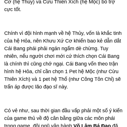
Cơ (hệ Thủy) và Cừu Thiên Xích (hệ Mộc) bổ trợ
cực tốt.
Chính vì đội hình mạnh về hệ Thủy, vốn là khắc tinh
của hệ Hỏa, nên Khưu Xứ Cơ khiến bao kẻ dẫn dắt
Cái Bang phái phải ngán ngẩm dè chừng. Tuy
nhiên, nếu người chơi mới cứ thích chọn Cái Bang
là chính thì cũng chớ ngại. Cái Bang vốn theo trận
hình hệ Hỏa, chỉ cần chọn 1 Pet hệ Mộc (như Cừu
Thiên Xích) và 1 pet hệ Thổ (như Công Tôn Chỉ) sẽ
trấn áp được lão đạo sĩ này.
Có vẻ như, sau thời gian đầu vấp phải một số ý kiến
của game thủ về độ cân bằng giữa các môn phái
trong game, đội ngũ vận hành
Võ Lâm Bá Đạo
đã