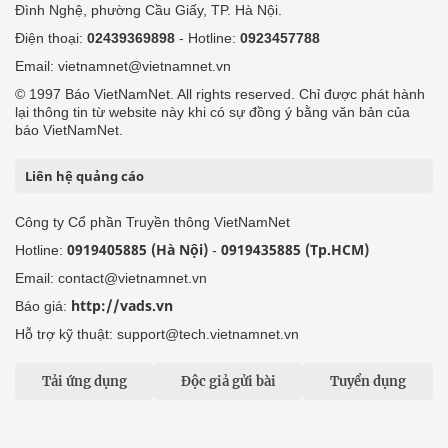
Đình Nghệ, phường Cầu Giấy, TP. Hà Nội.
Điện thoại:
02439369898
- Hotline:
0923457788
Email: vietnamnet@vietnamnet.vn
© 1997 Báo VietNamNet. All rights reserved. Chỉ được phát hành
lại thông tin từ website này khi có sự đồng ý bằng văn bản của
báo VietNamNet.
Liên hệ quảng cáo
Công ty Cổ phần Truyền thông VietNamNet
0919405885 (Hà Nội)
0919435885 (Tp.HCM)
Hotline:
-
Email: contact@vietnamnet.vn
http://vads.vn
Báo giá:
Hỗ trợ kỹ thuật: support@tech.vietnamnet.vn
Tải ứng dụng
Độc giả gửi bài
Tuyển dụng