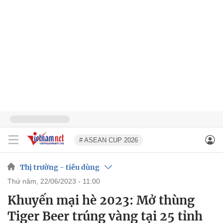
# ASEAN CUP 2026
Thị trường - tiêu dùng
thứ năm, 22/06/2023 - 11:00
Khuyến mại hè 2023: Mở thùng
Tiger Beer trúng vàng tại 25 tỉnh