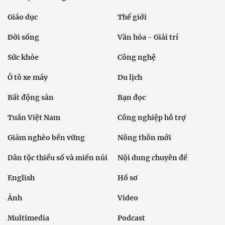
Giáo dục
Thế giới
Đời sống
Văn hóa - Giải trí
Sức khỏe
Công nghệ
Ô tô xe máy
Du lịch
Bất động sản
Bạn đọc
Tuần Việt Nam
Công nghiệp hỗ trợ
Giảm nghèo bền vững
Nông thôn mới
Dân tộc thiểu số và miền núi
Nội dung chuyên đề
English
Hồ sơ
Ảnh
Video
Multimedia
Podcast