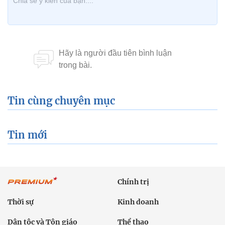
Tin cùng chuyên mục
Tin mới
Chính trị
Thời sự
Kinh doanh
Dân tộc và Tôn giáo
Thể thao