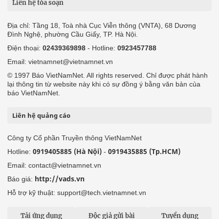
Liên hệ tòa soạn
Địa chỉ: Tầng 18, Toà nhà Cục Viễn thông (VNTA), 68 Dương
Đình Nghệ, phường Cầu Giấy, TP. Hà Nội.
Điện thoại:
02439369898
- Hotline:
0923457788
Email: vietnamnet@vietnamnet.vn
© 1997 Báo VietNamNet. All rights reserved. Chỉ được phát hành
lại thông tin từ website này khi có sự đồng ý bằng văn bản của
báo VietNamNet.
Liên hệ quảng cáo
Công ty Cổ phần Truyền thông VietNamNet
0919405885 (Hà Nội)
0919435885 (Tp.HCM)
Hotline:
-
Email: contact@vietnamnet.vn
http://vads.vn
Báo giá:
Hỗ trợ kỹ thuật: support@tech.vietnamnet.vn
Tải ứng dụng
Độc giả gửi bài
Tuyển dụng