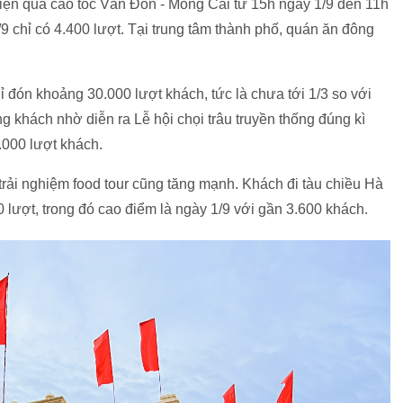
tiện qua cao tốc Vân Đồn - Móng Cái từ 15h ngày 1/9 đến 11h
/9 chỉ có 4.400 lượt. Tại trung tâm thành phố, quán ăn đông
hỉ đón khoảng 30.000 lượt khách, tức là chưa tới 1/3 so với
ng khách nhờ diễn ra Lễ hội chọi trâu truyền thống đúng kì
.000 lượt khách.
trải nghiệm food tour cũng tăng mạnh. Khách đi tàu chiều Hà
0 lượt, trong đó cao điểm là ngày 1/9 với gần 3.600 khách.