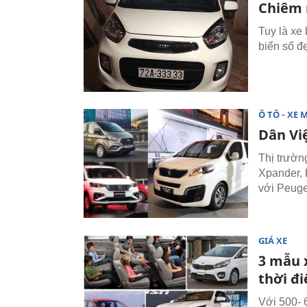
Chiêm 
Tuy là xe
biển số đ
Ô TÔ - XE 
Dân Vi
Thị trườn
Xpander, 
với Peuge
GIÁ XE
3 mẫu 
thời đ
Với 500- 