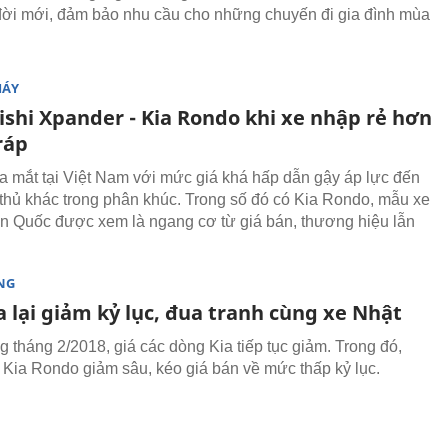
đời mới, đảm bảo nhu cầu cho những chuyến đi gia đình mùa
MÁY
ishi Xpander - Kia Rondo khi xe nhập rẻ hơn
ráp
a mắt tại Việt Nam với mức giá khá hấp dẫn gậy áp lực đến
 thủ khác trong phân khúc. Trong số đó có Kia Rondo, mẫu xe
n Quốc được xem là ngang cơ từ giá bán, thương hiệu lẫn
NG
a lại giảm kỷ lục, đua tranh cùng xe Nhật
 tháng 2/2018, giá các dòng Kia tiếp tục giảm. Trong đó,
ia Rondo giảm sâu, kéo giá bán về mức thấp kỷ lục.