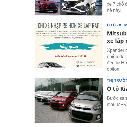
xe 7 chỗ 
hè này.
Ô TÔ - XE 
Mitsub
xe lắp 
Xpander r
nhiều đối
đến từ Hà
option.
THỊ TRƯỜ
Ô tô Ki
Bước sang
mẫu MPV K