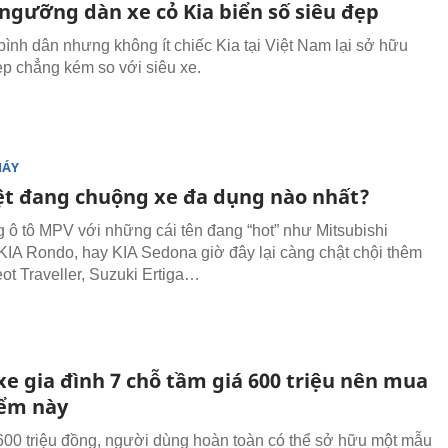
ngưỡng dàn xe cỏ Kia biển số siêu đẹp
 bình dân nhưng không ít chiếc Kia tại Việt Nam lại sở hữu
ẹp chẳng kém so với siêu xe.
MÁY
ệt đang chuộng xe đa dụng nào nhất?
g ô tô MPV với những cái tên đang “hot” như Mitsubishi
KIA Rondo, hay KIA Sedona giờ đây lại càng chật chội thêm
ot Traveller, Suzuki Ertiga…
xe gia đình 7 chỗ tầm giá 600 triệu nên mua
iểm này
600 triệu đồng, người dùng hoàn toàn có thể sở hữu một mẫu