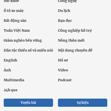
Sức khỏe
Công nghệ
Ô tô xe máy
Du lịch
Bất động sản
Bạn đọc
Tuần Việt Nam
Công nghiệp hỗ trợ
Giảm nghèo bền vững
Nông thôn mới
Dân tộc thiểu số và miền núi
Nội dung chuyên đề
English
Hồ sơ
Ảnh
Video
Multimedia
Podcast
24h qua
Tuyến bài
Sự kiện