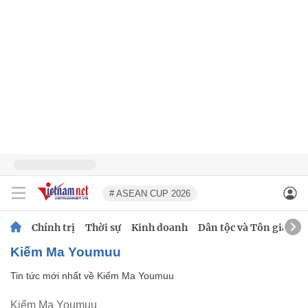
# ASEAN CUP 2026
Chính trị
Thời sự
Kinh doanh
Dân tộc và Tôn giáo
Kiếm Ma Youmuu
Tin tức mới nhất về
Kiếm Ma Youmuu
Kiếm Ma Youmuu