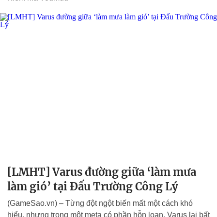
[LMHT] Varus đường giữa ‘làm mưa
làm gió’ tại Đấu Trường Công Lý
(GameSao.vn) – Từng đột ngột biến mất một cách khó
hiểu, nhưng trong một meta có phần hỗn loạn, Varus lại bất