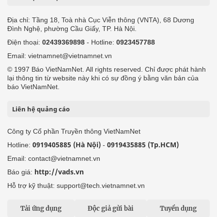
Địa chỉ: Tầng 18, Toà nhà Cục Viễn thông (VNTA), 68 Dương
Đình Nghệ, phường Cầu Giấy, TP. Hà Nội.
Điện thoại:
02439369898
- Hotline:
0923457788
Email: vietnamnet@vietnamnet.vn
© 1997 Báo VietNamNet. All rights reserved. Chỉ được phát hành
lại thông tin từ website này khi có sự đồng ý bằng văn bản của
báo VietNamNet.
Liên hệ quảng cáo
Công ty Cổ phần Truyền thông VietNamNet
0919405885 (Hà Nội)
0919435885 (Tp.HCM)
Hotline:
-
Email: contact@vietnamnet.vn
http://vads.vn
Báo giá:
Hỗ trợ kỹ thuật: support@tech.vietnamnet.vn
Tải ứng dụng
Độc giả gửi bài
Tuyển dụng