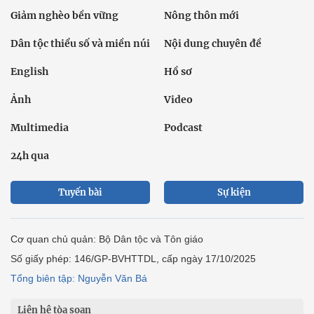
Giảm nghèo bền vững
Nông thôn mới
Dân tộc thiểu số và miền núi
Nội dung chuyên đề
English
Hồ sơ
Ảnh
Video
Multimedia
Podcast
24h qua
Tuyến bài
Sự kiện
Cơ quan chủ quản: Bộ Dân tộc và Tôn giáo
Số giấy phép: 146/GP-BVHTTDL, cấp ngày 17/10/2025
Tổng biên tập: Nguyễn Văn Bá
Liên hệ tòa soạn