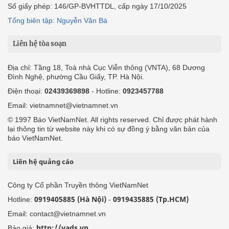
Số giấy phép: 146/GP-BVHTTDL, cấp ngày 17/10/2025
Tổng biên tập: Nguyễn Văn Bá
Liên hệ tòa soạn
Địa chỉ: Tầng 18, Toà nhà Cục Viễn thông (VNTA), 68 Dương
Đình Nghệ, phường Cầu Giấy, TP. Hà Nội.
Điện thoại:
02439369898
- Hotline:
0923457788
Email: vietnamnet@vietnamnet.vn
© 1997 Báo VietNamNet. All rights reserved. Chỉ được phát hành
lại thông tin từ website này khi có sự đồng ý bằng văn bản của
báo VietNamNet.
Liên hệ quảng cáo
Công ty Cổ phần Truyền thông VietNamNet
0919405885 (Hà Nội)
0919435885 (Tp.HCM)
Hotline:
-
Email: contact@vietnamnet.vn
http://vads.vn
Báo giá: