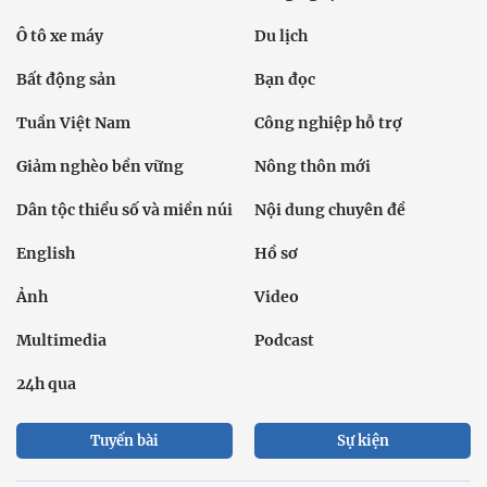
Ô tô xe máy
Du lịch
Bất động sản
Bạn đọc
Tuần Việt Nam
Công nghiệp hỗ trợ
Giảm nghèo bền vững
Nông thôn mới
Dân tộc thiểu số và miền núi
Nội dung chuyên đề
English
Hồ sơ
Ảnh
Video
Multimedia
Podcast
24h qua
Tuyến bài
Sự kiện