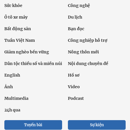
Sức khỏe
Công nghệ
Ô tô xe máy
Du lịch
Bất động sản
Bạn đọc
Tuần Việt Nam
Công nghiệp hỗ trợ
Giảm nghèo bền vững
Nông thôn mới
Dân tộc thiểu số và miền núi
Nội dung chuyên đề
English
Hồ sơ
Ảnh
Video
Multimedia
Podcast
24h qua
Tuyến bài
Sự kiện