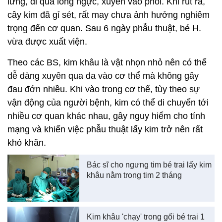
lưng, đi qua lồng ngực, xuyên vào phổi. Khi rút ra,
cây kim đã gỉ sét, rất may chưa ảnh hưởng nghiêm
trọng đến cơ quan. Sau 6 ngày phẫu thuật, bé H.
vừa được xuất viện.
Theo các BS, kim khâu là vật nhọn nhỏ nên có thể
dễ dàng xuyên qua da vào cơ thể mà không gây
đau đớn nhiều. Khi vào trong cơ thể, tùy theo sự
vận động của người bệnh, kim có thể di chuyển tới
nhiều cơ quan khác nhau, gây nguy hiểm cho tính
mạng và khiến việc phẫu thuật lấy kim trở nên rất
khó khăn.
Bác sĩ cho ngưng tim bé trai lấy kim
khâu nằm trong tim 2 tháng
Kim khâu 'chạy' trong gối bé trai 1