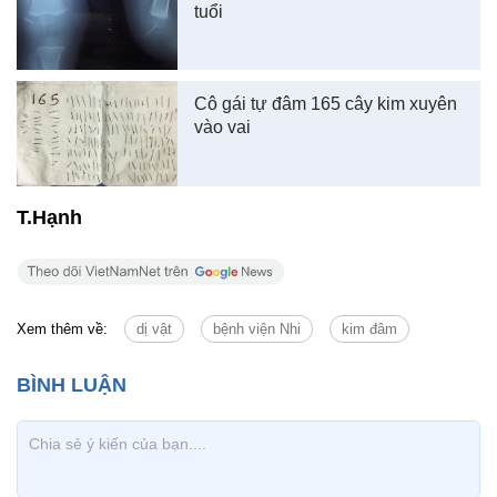
tuổi
Cô gái tự đâm 165 cây kim xuyên
vào vai
T.Hạnh
Xem thêm về:
dị vật
bệnh viện Nhi
kim đâm