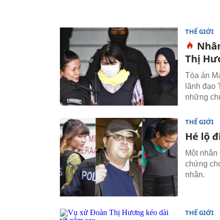
THẾ GIỚI
Nhân
Thị Hươ
Tòa án Ma
lãnh đạo T
những chứ
THẾ GIỚI
Hé lộ 
Một nhân 
chứng cho
nhân.
THẾ GIỚI