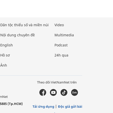
Dân tộc thiểu số và miền núi
Video
Nội dung chuyên đề
Multimedia
English
Podcast
Hồ sơ
24h qua
Ảnh
Theo dõi VietNamNet trên
amNet
5885 (Tp.HCM)
Tải ứng dụng
Độc giả gửi bài