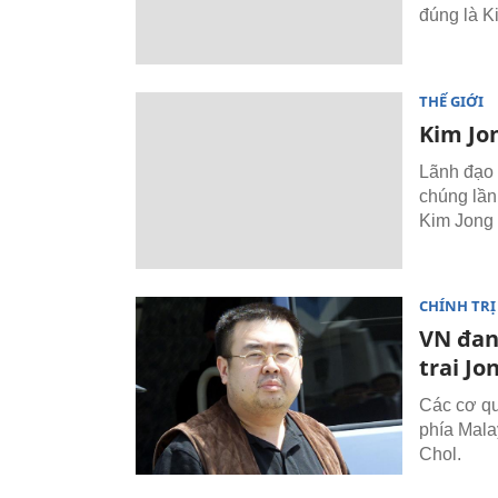
đúng là 
THẾ GIỚI
Kim Jo
Lãnh đạo 
chúng lần
Kim Jong
CHÍNH TRỊ
VN đang
trai Jo
Các cơ qu
phía Mala
Chol.