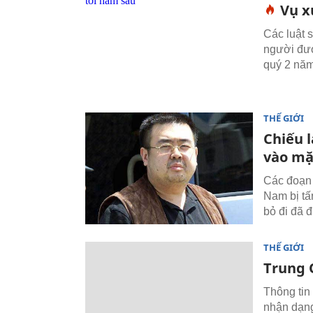
Vụ x
Các luật s
người đượ
quý 2 năm
THẾ GIỚI
Chiếu 
vào mặ
Các đoạn 
Nam bị tấ
bỏ đi đã đ
THẾ GIỚI
Trung 
Thông tin
nhận dạng