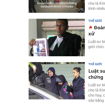
cho là Ki
trình nhi
THẾ GIỚI
Đoàn
xử
Luật sư b
giới chức
THẾ GIỚI
Luật s
chứng
Luật sư b
cho là Ki
cho hay, 
vào bằng