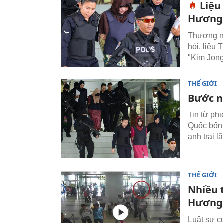
Liệu
Hương
Thượng ng
hỏi, liệu 
"Kim Jon
THẾ GIỚI
Bước n
Tin từ ph
Quốc bốn 
anh trai l
THẾ GIỚI
Nhiều t
Hương
Luật sư c