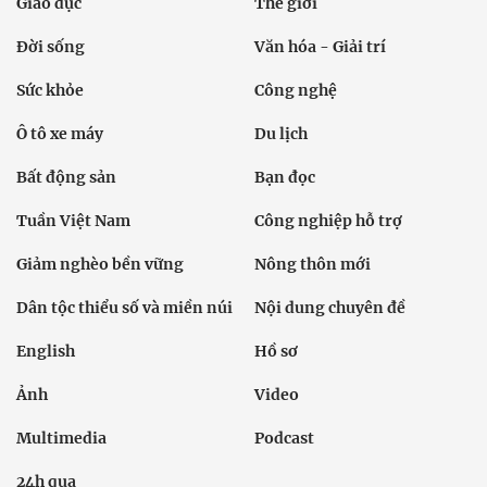
Giáo dục
Thế giới
Đời sống
Văn hóa - Giải trí
Sức khỏe
Công nghệ
Ô tô xe máy
Du lịch
Bất động sản
Bạn đọc
Tuần Việt Nam
Công nghiệp hỗ trợ
Giảm nghèo bền vững
Nông thôn mới
Dân tộc thiểu số và miền núi
Nội dung chuyên đề
English
Hồ sơ
Ảnh
Video
Multimedia
Podcast
24h qua