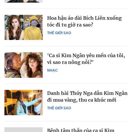
Hoa hậu áo dài Bích Liên xuống
tóc đi tu giờ ra sao?
THẾ GIỚI SAO
'Ca sĩ Kim Ngân yêu mến của tôi,
vì sao ra nông nỗi?'
NHẠC
Danh hài Thúy Nga dẫn Kim Ngân
đi mua vàng, thu ca khúc mới
THẾ GIỚI SAO
Bệnh tâm thần của ca sĩ Kim