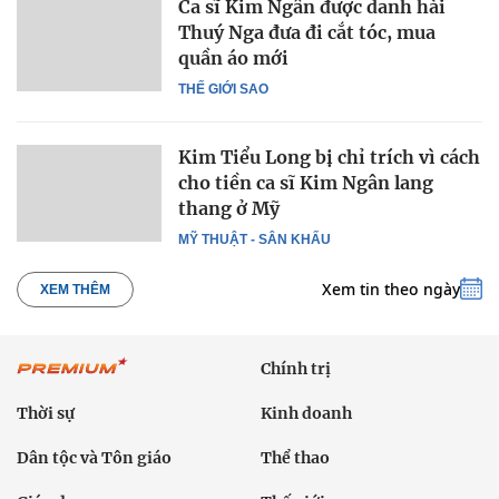
Ca sĩ Kim Ngân được danh hài
Thuý Nga đưa đi cắt tóc, mua
quần áo mới
THẾ GIỚI SAO
Kim Tiểu Long bị chỉ trích vì cách
cho tiền ca sĩ Kim Ngân lang
thang ở Mỹ
MỸ THUẬT - SÂN KHẤU
Xem tin theo ngày
XEM THÊM
Chính trị
Thời sự
Kinh doanh
Dân tộc và Tôn giáo
Thể thao