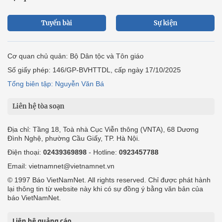
Tuyến bài
Sự kiện
Cơ quan chủ quản: Bộ Dân tộc và Tôn giáo
Số giấy phép: 146/GP-BVHTTDL, cấp ngày 17/10/2025
Tổng biên tập: Nguyễn Văn Bá
Liên hệ tòa soạn
Địa chỉ: Tầng 18, Toà nhà Cục Viễn thông (VNTA), 68 Dương
Đình Nghệ, phường Cầu Giấy, TP. Hà Nội.
Điện thoại:
02439369898
- Hotline:
0923457788
Email: vietnamnet@vietnamnet.vn
© 1997 Báo VietNamNet. All rights reserved. Chỉ được phát hành
lại thông tin từ website này khi có sự đồng ý bằng văn bản của
báo VietNamNet.
Liên hệ quảng cáo