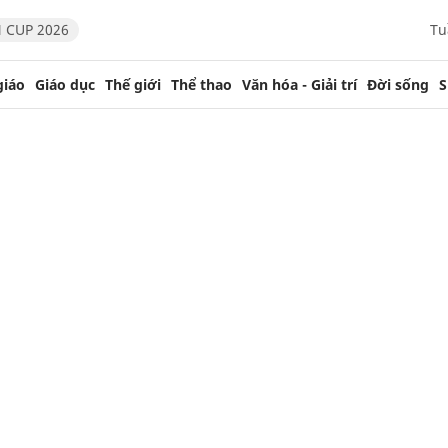
 CUP 2026
Tu
giáo
Giáo dục
Thế giới
Thể thao
Văn hóa - Giải trí
Đời sống
S