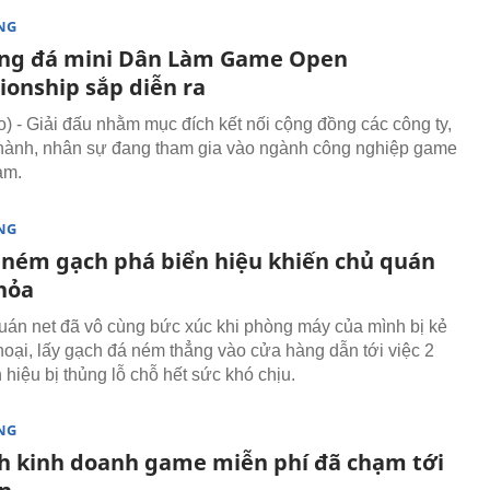
NG
óng đá mini Dân Làm Game Open
onship sắp diễn ra
 - Giải đấu nhằm mục đích kết nối cộng đồng các công ty,
hành, nhân sự đang tham gia vào ngành công nghiệp game
am.
NG
 ném gạch phá biển hiệu khiến chủ quán
 hỏa
uán net đã vô cùng bức xúc khi phòng máy của mình bị kẻ
hoại, lấy gạch đá ném thẳng vào cửa hàng dẫn tới việc 2
 hiệu bị thủng lỗ chỗ hết sức khó chịu.
NG
h kinh doanh game miễn phí đã chạm tới