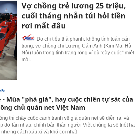
Vợ chồng trẻ lương 25 triệu,
cuối tháng nhẵn túi hỏi tiền
rơi mất đâu
Do chi tiêu thả phanh, không tính toán cẩn
trọng, vợ chồng chị Lương Cẩm Anh (Kim Mã, Hà
Nội) luôn trong tình trạng rỗng ví dù “cày cuốc” miệt
mài.
NG
- Mùa "phá giá", hay cuộc chiến tự sát của
ông chủ quán net Việt Nam
ng thì chầy cuộc cạnh tranh về giá quán net sẽ diễn ra, và
úp đỡ lẫn nhau, chính bản thân người Việt chúng ta sẽ triệt hạ
 những cách xấu xí và khó coi nhất