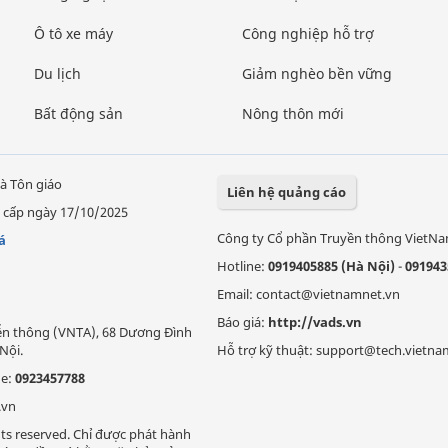
Ô tô xe máy
Công nghiệp hỗ trợ
Du lịch
Giảm nghèo bền vững
Bất động sản
Nông thôn mới
à Tôn giáo
Liên hệ quảng cáo
 cấp ngày 17/10/2025
Công ty Cổ phần Truyền thông VietN
á
Hotline:
0919405885 (Hà Nội)
-
091943
Email: contact@vietnamnet.vn
Báo giá:
http://vads.vn
Viễn thông (VNTA), 68 Dương Đình
Nội.
Hỗ trợ kỹ thuật: support@tech.vietna
ne:
0923457788
.vn
ts reserved. Chỉ được phát hành