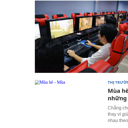
THỊ TRƯỜ
Mùa hè 
những 
Chẳng chó
thay vì gi
nhau theo