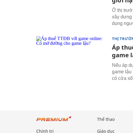
giới h
Ở thị trư
xây dựng 
dụng ngư
THỊ TRƯỜ
Áp thu
game l
Nếu áp dụ
game lậu 
có cửa số
Thể thao
Chính trị
Giáo dục