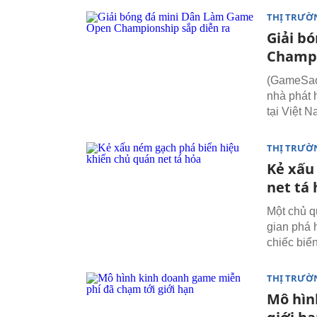
THỊ TRƯỜ
Giải b
Champi
(GameSao)
nhà phát 
tại Việt N
THỊ TRƯỜ
Kẻ xấu
net tá
Một chủ q
gian phá 
chiếc biển
THỊ TRƯỜ
Mô hìn