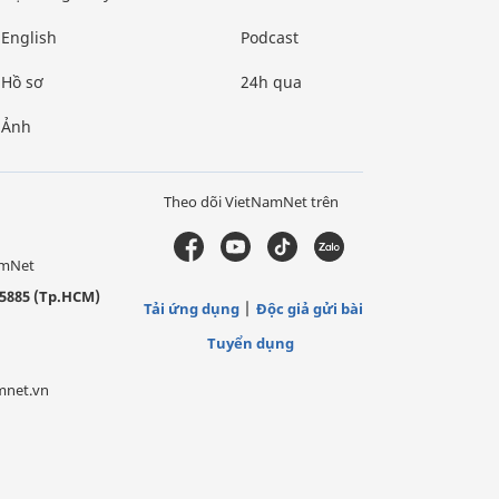
English
Podcast
Hồ sơ
24h qua
Ảnh
Theo dõi VietNamNet trên
amNet
5885 (Tp.HCM)
Tải ứng dụng
Độc giả gửi bài
Tuyển dụng
mnet.vn