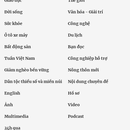
Giáo dục
Thế giới
Đời sống
Văn hóa - Giải trí
Sức khỏe
Công nghệ
Ô tô xe máy
Du lịch
Bất động sản
Bạn đọc
Tuần Việt Nam
Công nghiệp hỗ trợ
Giảm nghèo bền vững
Nông thôn mới
Dân tộc thiểu số và miền núi
Nội dung chuyên đề
English
Hồ sơ
Ảnh
Video
Multimedia
Podcast
24h qua