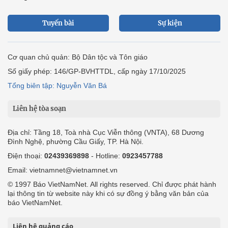
Tuyến bài
Sự kiện
Cơ quan chủ quản: Bộ Dân tộc và Tôn giáo
Số giấy phép: 146/GP-BVHTTDL, cấp ngày 17/10/2025
Tổng biên tập: Nguyễn Văn Bá
Liên hệ tòa soạn
Địa chỉ: Tầng 18, Toà nhà Cục Viễn thông (VNTA), 68 Dương
Đình Nghệ, phường Cầu Giấy, TP. Hà Nội.
Điện thoại:
02439369898
- Hotline:
0923457788
Email: vietnamnet@vietnamnet.vn
© 1997 Báo VietNamNet. All rights reserved. Chỉ được phát hành
lại thông tin từ website này khi có sự đồng ý bằng văn bản của
báo VietNamNet.
Liên hệ quảng cáo