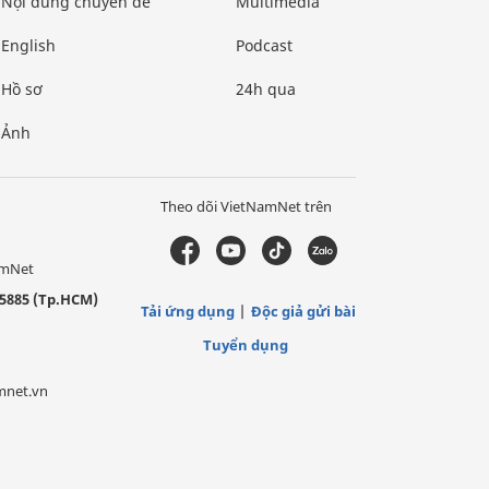
Nội dung chuyên đề
Multimedia
English
Podcast
Hồ sơ
24h qua
Ảnh
Theo dõi VietNamNet trên
amNet
5885 (Tp.HCM)
Tải ứng dụng
Độc giả gửi bài
Tuyển dụng
mnet.vn