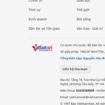
Chính trị
Giáo dục
Thời sự
Thế giới
Kinh doanh
Đời sống
Dân tộc và Tôn giáo
Văn hóa - Giải trí
Cơ quan chủ quản: Bộ Dân tộc v
Số giấy phép: 146/GP-BVHTTDL,
Tổng biên tập: Nguyễn Văn B
Liên hệ tòa soạn
Địa chỉ: Tầng 18, Toà nhà Cục 
Nghệ, phường Cầu Giấy, TP. Hà 
Điện thoại:
02439369898
- Hotli
Email: vietnamnet@vietnamnet
© 1997 Báo VietNamNet. All righ