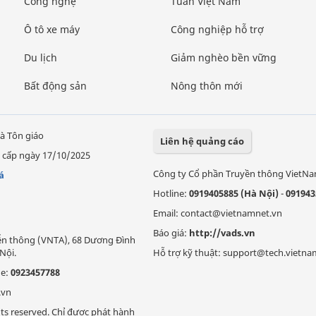
Công nghệ
Tuần Việt Nam
Ô tô xe máy
Công nghiệp hỗ trợ
Du lịch
Giảm nghèo bền vững
Bất động sản
Nông thôn mới
à Tôn giáo
Liên hệ quảng cáo
 cấp ngày 17/10/2025
Công ty Cổ phần Truyền thông VietN
á
Hotline:
0919405885 (Hà Nội)
-
091943
Email: contact@vietnamnet.vn
Báo giá:
http://vads.vn
Viễn thông (VNTA), 68 Dương Đình
Nội.
Hỗ trợ kỹ thuật: support@tech.vietna
ne:
0923457788
.vn
ts reserved. Chỉ được phát hành