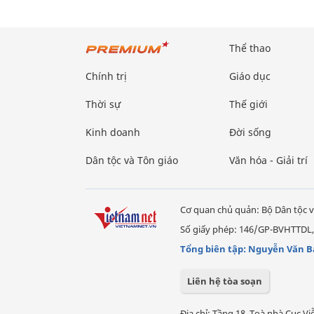
Thể thao
Chính trị
Giáo dục
Thời sự
Thế giới
Kinh doanh
Đời sống
Dân tộc và Tôn giáo
Văn hóa - Giải trí
Cơ quan chủ quản: Bộ Dân tộc v
Số giấy phép: 146/GP-BVHTTDL,
Tổng biên tập: Nguyễn Văn B
Liên hệ tòa soạn
Địa chỉ: Tầng 18, Toà nhà Cục 