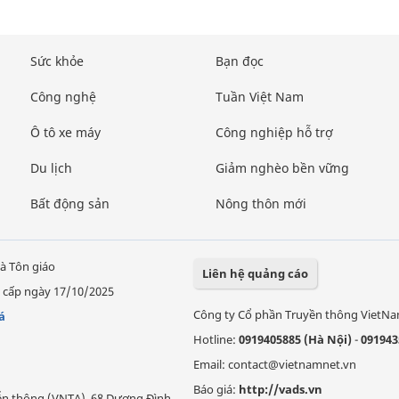
Sức khỏe
Bạn đọc
Công nghệ
Tuần Việt Nam
Ô tô xe máy
Công nghiệp hỗ trợ
Du lịch
Giảm nghèo bền vững
Bất động sản
Nông thôn mới
à Tôn giáo
Liên hệ quảng cáo
 cấp ngày 17/10/2025
Công ty Cổ phần Truyền thông VietN
á
Hotline:
0919405885 (Hà Nội)
-
091943
Email: contact@vietnamnet.vn
Báo giá:
http://vads.vn
Viễn thông (VNTA), 68 Dương Đình