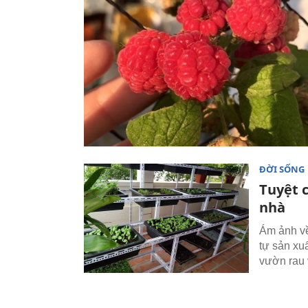
ĐỜI SỐNG
Tuyệt c
nhà
Ám ảnh về
tự sản xu
vườn rau 