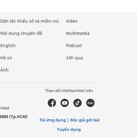
Dân tộc thiểu số và miền núi
Video
Nội dung chuyên đề
Multimedia
English
Podcast
Hồ sơ
24h qua
Ảnh
Theo dõi VietNamNet trên
amNet
5885 (Tp.HCM)
Tải ứng dụng
Độc giả gửi bài
Tuyển dụng