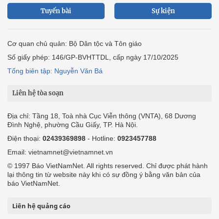
Tuyến bài
Sự kiện
Cơ quan chủ quản: Bộ Dân tộc và Tôn giáo
Số giấy phép: 146/GP-BVHTTDL, cấp ngày 17/10/2025
Tổng biên tập: Nguyễn Văn Bá
Liên hệ tòa soạn
Địa chỉ: Tầng 18, Toà nhà Cục Viễn thông (VNTA), 68 Dương
Đình Nghệ, phường Cầu Giấy, TP. Hà Nội.
Điện thoại:
02439369898
- Hotline:
0923457788
Email: vietnamnet@vietnamnet.vn
© 1997 Báo VietNamNet. All rights reserved. Chỉ được phát hành
lại thông tin từ website này khi có sự đồng ý bằng văn bản của
báo VietNamNet.
Liên hệ quảng cáo