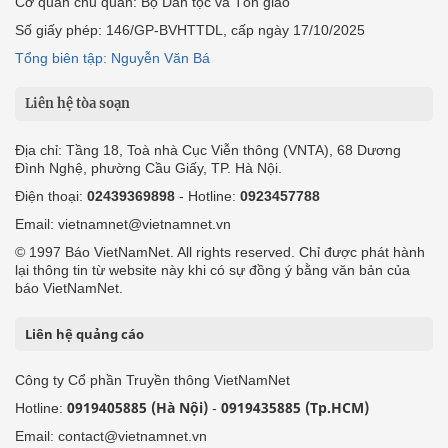
Cơ quan chủ quản: Bộ Dân tộc và Tôn giáo
Số giấy phép: 146/GP-BVHTTDL, cấp ngày 17/10/2025
Tổng biên tập: Nguyễn Văn Bá
Liên hệ tòa soạn
Địa chỉ: Tầng 18, Toà nhà Cục Viễn thông (VNTA), 68 Dương
Đình Nghệ, phường Cầu Giấy, TP. Hà Nội.
Điện thoại:
02439369898
- Hotline:
0923457788
Email: vietnamnet@vietnamnet.vn
© 1997 Báo VietNamNet. All rights reserved. Chỉ được phát hành
lại thông tin từ website này khi có sự đồng ý bằng văn bản của
báo VietNamNet.
Liên hệ quảng cáo
Công ty Cổ phần Truyền thông VietNamNet
0919405885 (Hà Nội)
0919435885 (Tp.HCM)
Hotline:
-
Email: contact@vietnamnet.vn