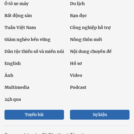
Ô tô xe máy
Du lịch
Bất động sản
Bạn đọc
Tuần Việt Nam
Công nghiệp hỗ trợ
Giảm nghèo bền vững
Nông thôn mới
Dân tộc thiểu số và miền núi
Nội dung chuyên đề
English
Hồ sơ
Ảnh
Video
Multimedia
Podcast
24h qua
Tuyến bài
Sự kiện