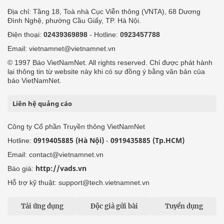
Địa chỉ: Tầng 18, Toà nhà Cục Viễn thông (VNTA), 68 Dương
Đình Nghệ, phường Cầu Giấy, TP. Hà Nội.
Điện thoại:
02439369898
- Hotline:
0923457788
Email: vietnamnet@vietnamnet.vn
© 1997 Báo VietNamNet. All rights reserved. Chỉ được phát hành
lại thông tin từ website này khi có sự đồng ý bằng văn bản của
báo VietNamNet.
Liên hệ quảng cáo
Công ty Cổ phần Truyền thông VietNamNet
0919405885 (Hà Nội)
0919435885 (Tp.HCM)
Hotline:
-
Email: contact@vietnamnet.vn
http://vads.vn
Báo giá:
Hỗ trợ kỹ thuật: support@tech.vietnamnet.vn
Tải ứng dụng
Độc giả gửi bài
Tuyển dụng