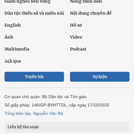
Giảm nghèo bền vững
Nông thôn mới
Dân tộc thiểu số và miền núi
Nội dung chuyên đề
English
Hồ sơ
Ảnh
Video
Multimedia
Podcast
24h qua
Tuyến bài
Sự kiện
Cơ quan chủ quản: Bộ Dân tộc và Tôn giáo
Số giấy phép: 146/GP-BVHTTDL, cấp ngày 17/10/2025
Tổng biên tập: Nguyễn Văn Bá
Liên hệ tòa soạn