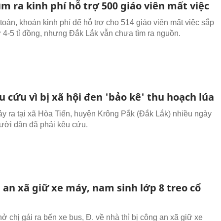
m ra kinh phí hỗ trợ 500 giáo viên mất việc
 toán, khoản kinh phí để hỗ trợ cho 514 giáo viên mất việc sắp
từ 4-5 tỉ đồng, nhưng Đắk Lắk vẫn chưa tìm ra nguồn.
 cứu vì bị xã hội đen 'bảo kê' thu hoạch lúa
ảy ra tại xã Hòa Tiến, huyện Krông Pắk (Đắk Lắk) nhiều ngày
ười dân đã phải kêu cứu.
 an xã giữ xe máy, nam sinh lớp 8 treo cổ
ở chị gái ra bến xe bus, Đ. về nhà thì bị công an xã giữ xe