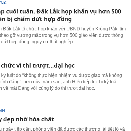
ỜNG
ấp cuối tuần, Đắk Lắk họp khẩn vụ hơn 500
iên bị chấm dứt hợp đồng
 Đắk Lắk tổ chức họp khẩn với UBND huyện Krông Pắk, tìm
 tháo gỡ vướng mắc trong vụ hơn 500 giáo viên được thông
dứt hợp đồng, nguy cơ thất nghiệp.
 chức vì thi trượt…đại học
ị kỷ luật do “không thực hiện nhiệm vụ được giao mà không
hính đáng”; hơn nửa năm sau, anh Hiến tiếp tục bị kỷ luật
h về mặt Đảng với cùng lý do thi trượt đại học.
NH
ây đẹp nhờ hóa chất
 ngày tiếp cận, phóng viên đã được các thương lái tiết lộ và