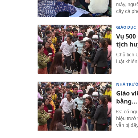
máy, người
cây cà ph
GIÁO DỤC
Vụ 500 
tịch h
Chủ tịch 
luật khiể
NHÀ TRƯ
Giáo vi
bằng…
Đã có ngư
hiệu trưở
vẫn bị đẩ