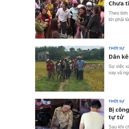
Chưa tì
Theo tính
tới phải 
THỜI SỰ
Dân kêu
Sự việc x
nay và ng
THỜI SỰ
Bị công
tự tử
Sau khi ch