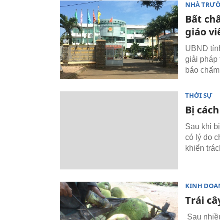
NHÀ TRƯ
Bất ch
giáo v
UBND tỉnh
giải pháp
báo chấm 
THỜI SỰ
Bị cách
Sau khi b
có lý do c
khiển trác
KINH DOA
Trái c
Sau nhiều