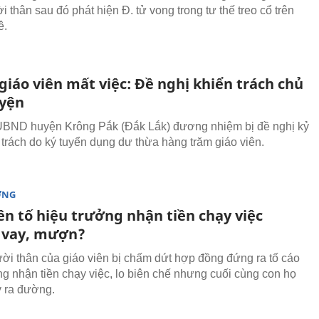
 thân sau đó phát hiện Đ. tử vong trong tư thế treo cổ trên
ê.
giáo viên mất việc: Đề nghị khiển trách chủ
uyện
UBND huyện Krông Pắk (Đắk Lắk) đương nhiệm bị đề nghị kỷ
n trách do ký tuyển dụng dư thừa hàng trăm giáo viên.
ỜNG
ên tố hiệu trưởng nhận tiền chạy việc
 vay, mượn?
ời thân của giáo viên bị chấm dứt hợp đồng đứng ra tố cáo
ng nhận tiền chạy việc, lo biên chế nhưng cuối cùng con họ
y ra đường.