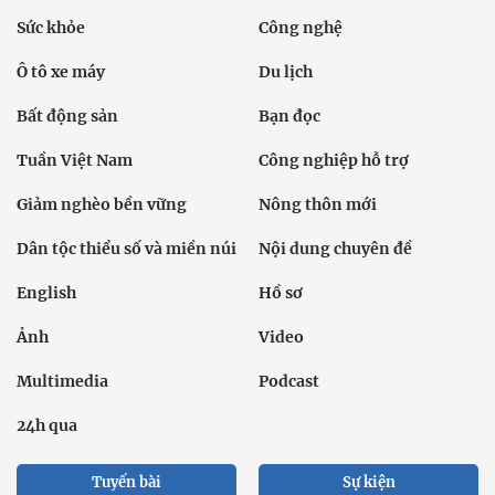
Sức khỏe
Công nghệ
Ô tô xe máy
Du lịch
Bất động sản
Bạn đọc
Tuần Việt Nam
Công nghiệp hỗ trợ
Giảm nghèo bền vững
Nông thôn mới
Dân tộc thiểu số và miền núi
Nội dung chuyên đề
English
Hồ sơ
Ảnh
Video
Multimedia
Podcast
24h qua
Tuyến bài
Sự kiện