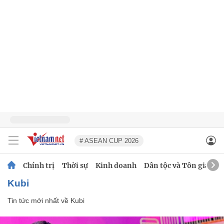
# ASEAN CUP 2026
Chính trị
Thời sự
Kinh doanh
Dân tộc và Tôn giáo
Kubi
Tin tức mới nhất về
Kubi