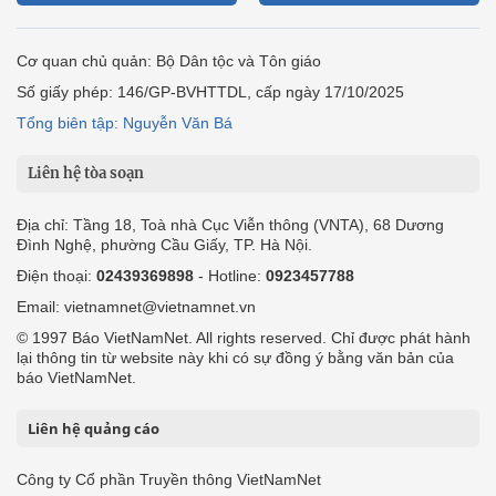
Cơ quan chủ quản: Bộ Dân tộc và Tôn giáo
Số giấy phép: 146/GP-BVHTTDL, cấp ngày 17/10/2025
Tổng biên tập: Nguyễn Văn Bá
Liên hệ tòa soạn
Địa chỉ: Tầng 18, Toà nhà Cục Viễn thông (VNTA), 68 Dương
Đình Nghệ, phường Cầu Giấy, TP. Hà Nội.
Điện thoại:
02439369898
- Hotline:
0923457788
Email: vietnamnet@vietnamnet.vn
© 1997 Báo VietNamNet. All rights reserved. Chỉ được phát hành
lại thông tin từ website này khi có sự đồng ý bằng văn bản của
báo VietNamNet.
Liên hệ quảng cáo
Công ty Cổ phần Truyền thông VietNamNet