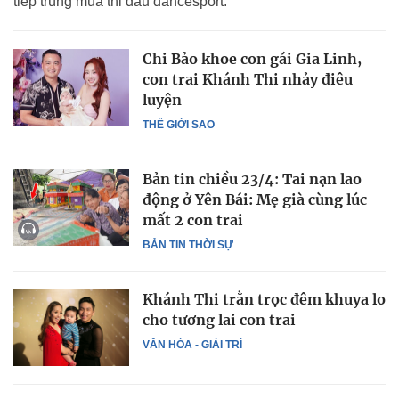
tiếp trùng mùa thi đấu dancesport.
Chi Bảo khoe con gái Gia Linh,
con trai Khánh Thi nhảy điêu
luyện
THẾ GIỚI SAO
Bản tin chiều 23/4: Tai nạn lao
động ở Yên Bái: Mẹ già cùng lúc
mất 2 con trai
BẢN TIN THỜI SỰ
Khánh Thi trằn trọc đêm khuya lo
cho tương lai con trai
VĂN HÓA - GIẢI TRÍ