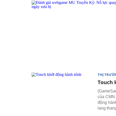
THỊ TRƯỜ
Touch 
(GameSao)
của CMN O
động hành
lang than