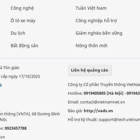
Công nghệ
Tuần Việt Nam
Ô tô xe máy
Công nghiệp hỗ trợ
Du lịch
Giảm nghèo bền vững
Bất động sản
Nông thôn mới
à Tôn giáo
Liên hệ quảng cáo
 cấp ngày 17/10/2025
Công ty Cổ phần Truyền thông VietN
á
Hotline:
0919405885 (Hà Nội)
-
091943
Email: contact@vietnamnet.vn
Báo giá:
http://vads.vn
Viễn thông (VNTA), 68 Dương Đình
Nội.
Hỗ trợ kỹ thuật: support@tech.vietna
ne:
0923457788
.vn