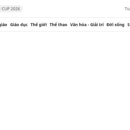
 CUP 2026
Tu
giáo
Giáo dục
Thế giới
Thể thao
Văn hóa - Giải trí
Đời sống
S