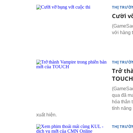
THỊ TRƯỜ
Cười v
(GameSao)
với hàng t
THỊ TRƯỜ
Trở th
TOUCH
(GameSao)
qua đã ma
hóa thân 
tính năng 
xuất hiện.
THỊ TRƯỜ