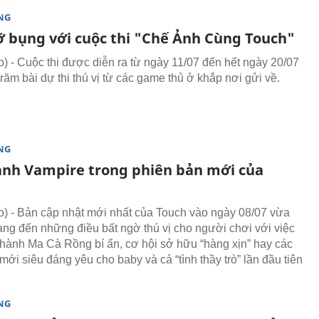
NG
ỡ bụng với cuộc thi "Chế Ảnh Cùng Touch"
 - Cuộc thi được diễn ra từ ngày 11/07 đến hết ngày 20/07
răm bài dự thi thú vị từ các game thủ ở khắp nơi gửi về.
NG
ành Vampire trong phiên bản mới của
 - Bản cập nhật mới nhất của Touch vào ngày 08/07 vừa
ng đến những điều bất ngờ thú vị cho người chơi với việc
thành Ma Cà Rồng bí ẩn, cơ hội sở hữu “hàng xịn” hay các
mới siêu đáng yêu cho baby và cả “tình thầy trò” lần đầu tiên
NG