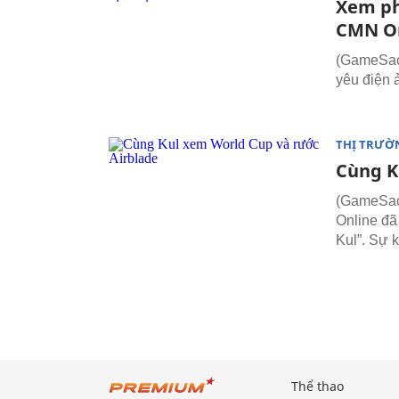
Xem ph
CMN O
(GameSao) 
yêu điện 
THỊ TRƯỜ
Cùng K
(GameSao
Online đã
Kul”. Sự 
Thể thao