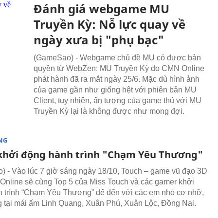
Đánh giá webgame MU
Truyền Kỳ: Nỗ lực quay về
ngày xưa bị "phụ bạc"
(GameSao) - Webgame chủ đề MU có được bản
quyền từ WebZen: MU Truyền Kỳ do CMN Online
phát hành đã ra mắt ngày 25/6. Mặc dù hình ảnh
của game gần như giống hệt với phiên bản MU
Client, tuy nhiên, ấn tượng của game thủ với MU
Truyền Kỳ lại là không được như mong đợi.
NG
khởi động hành trình "Chạm Yêu Thương"
 - Vào lúc 7 giờ sáng ngày 18/10, Touch – game vũ đạo 3D
nline sẽ cùng Top 5 của Miss Touch và các gamer khởi
 trình “Chạm Yêu Thương” để đến với các em nhỏ cơ nhỡ,
g tại mái ấm Linh Quang, Xuân Phú, Xuân Lộc, Đồng Nai.