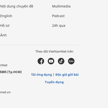
Nội dung chuyên đề
Multimedia
English
Podcast
Hồ sơ
24h qua
Ảnh
Theo dõi VietNamNet trên
amNet
5885 (Tp.HCM)
Tải ứng dụng
Độc giả gửi bài
Tuyển dụng
mnet.vn