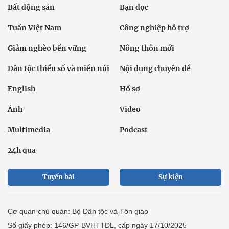
Bất động sản
Bạn đọc
Tuần Việt Nam
Công nghiệp hỗ trợ
Giảm nghèo bền vững
Nông thôn mới
Dân tộc thiểu số và miền núi
Nội dung chuyên đề
English
Hồ sơ
Ảnh
Video
Multimedia
Podcast
24h qua
Tuyến bài
Sự kiện
Cơ quan chủ quản: Bộ Dân tộc và Tôn giáo
Số giấy phép: 146/GP-BVHTTDL, cấp ngày 17/10/2025