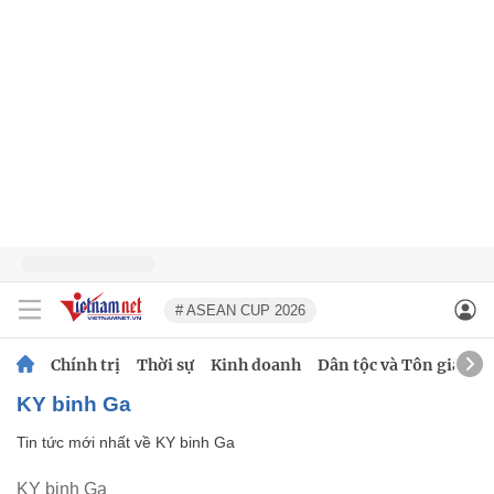
# ASEAN CUP 2026
Chính trị
Thời sự
Kinh doanh
Dân tộc và Tôn giáo
KY binh Ga
Tin tức mới nhất về
KY binh Ga
KY binh Ga