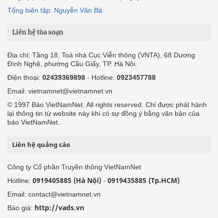
Tổng biên tập: Nguyễn Văn Bá
Liên hệ tòa soạn
Địa chỉ: Tầng 18, Toà nhà Cục Viễn thông (VNTA), 68 Dương
Đình Nghệ, phường Cầu Giấy, TP. Hà Nội.
Điện thoại:
02439369898
- Hotline:
0923457788
Email: vietnamnet@vietnamnet.vn
© 1997 Báo VietNamNet. All rights reserved. Chỉ được phát hành
lại thông tin từ website này khi có sự đồng ý bằng văn bản của
báo VietNamNet.
Liên hệ quảng cáo
Công ty Cổ phần Truyền thông VietNamNet
0919405885 (Hà Nội)
0919435885 (Tp.HCM)
Hotline:
-
Email: contact@vietnamnet.vn
http://vads.vn
Báo giá: