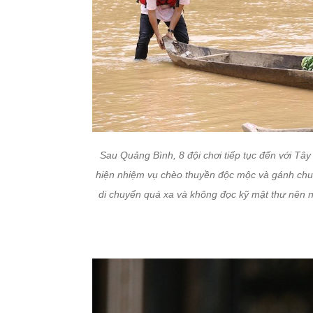
Sau Quảng Bình, 8 đội chơi tiếp tục đến với Tâ
hiện nhiệm vụ chèo thuyền độc mộc và gánh chuố
di chuyển quá xa và không đọc kỹ mật thư nên n