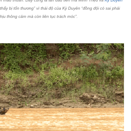
nh mâu thuẫn. Đây cũng là lần đầu tiên mà Minh Triệu và
Kỳ Duyên
hấy bị tổn thương” vì thái độ của Kỳ Duyên “đồng đội có sai phải
hịu thông cảm mà còn liên tục trách móc”.