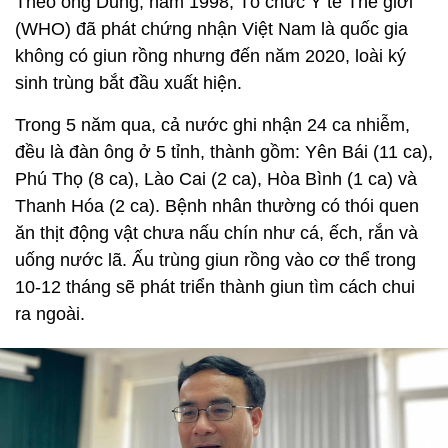
Theo ông Dũng, năm 1998, Tổ chức Y tế Thế giới
(WHO) đã phát chứng nhận Việt Nam là quốc gia
không có giun rồng nhưng đến năm 2020, loài ký
sinh trùng bắt đầu xuất hiện.
Trong 5 năm qua, cả nước ghi nhận 24 ca nhiễm,
đều là đàn ông ở 5 tỉnh, thành gồm: Yên Bái (11 ca),
Phú Thọ (8 ca), Lào Cai (2 ca), Hòa Bình (1 ca) và
Thanh Hóa (2 ca). Bệnh nhân thường có thói quen
ăn thịt động vật chưa nấu chín như cá, ếch, rắn và
uống nước lã.
Ấu trùng giun rồng vào cơ thể trong
10-12 tháng sẽ phát triển thành giun tìm cách chui
ra ngoài.