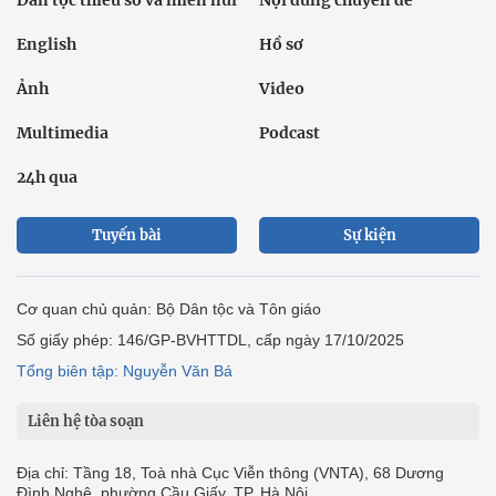
Dân tộc thiểu số và miền núi
Nội dung chuyên đề
English
Hồ sơ
Ảnh
Video
Multimedia
Podcast
24h qua
Tuyến bài
Sự kiện
Cơ quan chủ quản: Bộ Dân tộc và Tôn giáo
Số giấy phép: 146/GP-BVHTTDL, cấp ngày 17/10/2025
Tổng biên tập: Nguyễn Văn Bá
Liên hệ tòa soạn
Địa chỉ: Tầng 18, Toà nhà Cục Viễn thông (VNTA), 68 Dương
Đình Nghệ, phường Cầu Giấy, TP. Hà Nội.