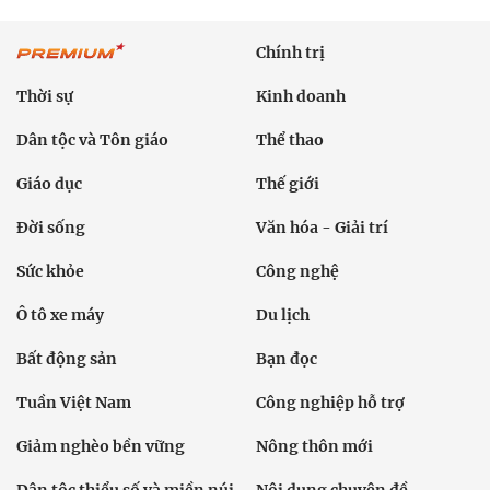
Chính trị
Thời sự
Kinh doanh
Dân tộc và Tôn giáo
Thể thao
Giáo dục
Thế giới
Đời sống
Văn hóa - Giải trí
Sức khỏe
Công nghệ
Ô tô xe máy
Du lịch
Bất động sản
Bạn đọc
Tuần Việt Nam
Công nghiệp hỗ trợ
Giảm nghèo bền vững
Nông thôn mới