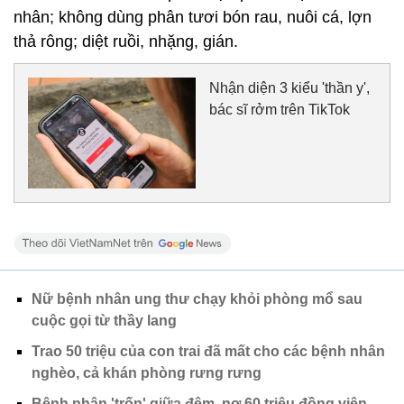
nhân; không dùng phân tươi bón rau, nuôi cá, lợn
thả rông; diệt ruồi, nhặng, gián.
Nhận diện 3 kiểu 'thần y',
bác sĩ rởm trên TikTok
Nữ bệnh nhân ung thư chạy khỏi phòng mổ sau
cuộc gọi từ thầy lang
Trao 50 triệu của con trai đã mất cho các bệnh nhân
nghèo, cả khán phòng rưng rưng
Bệnh nhân 'trốn' giữa đêm, nợ 60 triệu đồng viện