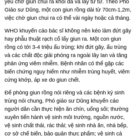
yếu chờ giun chui ra khỏi da và lấy từ từ. Theo Phó
Giáo sư Dũng, một con giun rồng dài từ 70cm-1,2m,
việc chờ giun chui ra có thể vài ngày hoặc cả tháng.
WHO khuyến cáo bác sĩ không nên kéo làm đứt gãy
hay phẫu thuật rạch cố lấy giun ra. Một con giun
rồng có tới 3-4 triệu ấu trùng; khi đứt gãy, ấu trùng
và các chất độc giải phóng ra ngoài lây lan và tăng
phản ứng viêm nhiễm. Bệnh nhân có thể gặp các
biến chứng nguy hiểm như nhiễm trùng huyết, viêm
cứng khớp, áp xe do giun chết.
Để phòng giun rồng nói riêng và các bệnh ký sinh
trùng nói chung, Phó giáo sư Dũng khuyến cáo
người dân cần thực hiện ăn chín, uống sôi; thường
xuyên tiến hành vệ sinh môi trường, nguồn nước,
vệ sinh chất thải, rác thải; vệ sinh nhà ăn, nhà bếp,
cơ sở chế biến, bảo quản thực phẩm; vệ sinh cá