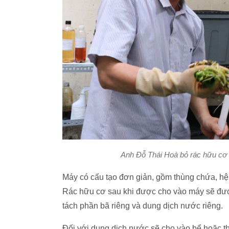
Anh Đỗ Thái Hoà bỏ rác hữu cơ 
Máy có cấu tạo đơn giản, gồm thùng chứa, hệ t
Rác hữu cơ sau khi được cho vào máy sẽ được
tách phần bã riêng và dung dịch nước riêng.
Đối với dung dịch nước sẽ cho vào bể hoặc t