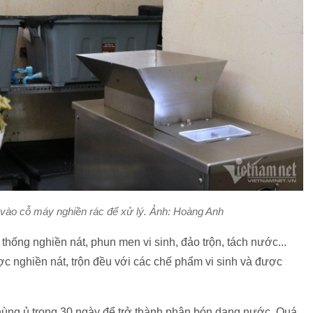
vào cỗ máy nghiền rác để xử lý. Ảnh: Hoàng Anh
hống nghiền nát, phun men vi sinh, đảo trộn, tách nước...
 nghiền nát, trộn đều với các chế phẩm vi sinh và được
hùng ủ trong 30 ngày để trở thành phân bón dạng nước. Quá