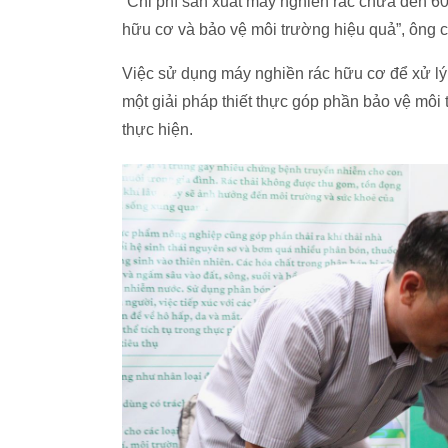
“Chi phí sản xuất máy nghiền rác chưa đến 60 
hữu cơ và bảo vệ môi trường hiệu quả”, ông c
Việc sử dụng máy nghiền rác hữu cơ để xử lý r
một giải pháp thiết thực góp phần bảo vệ mô
thực hiện.