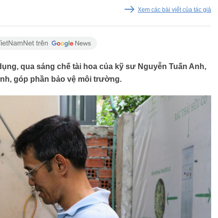
Xem các bài viết của tác giả
dụng, qua sáng chế tài hoa của kỹ sư Nguyễn Tuấn Anh,
inh, góp phần bảo vệ môi trường.