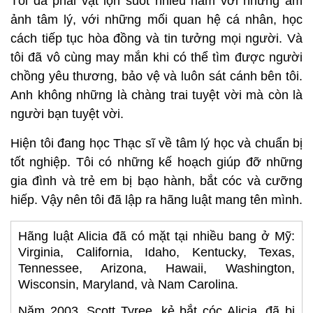
Tôi đã phải vật lộn suốt nhiều năm với những ám
ảnh tâm lý, với những mối quan hệ cá nhân, học
cách tiếp tục hòa đồng và tin tưởng mọi người. Và
tôi đã vô cùng may mắn khi có thể tìm được người
chồng yêu thương, bảo vệ và luôn sát cánh bên tôi.
Anh không những là chàng trai tuyệt vời mà còn là
người bạn tuyệt vời.
Hiện tôi đang học Thạc sĩ về tâm lý học và chuẩn bị
tốt nghiệp. Tôi có những kế hoạch giúp đỡ những
gia đình và trẻ em bị bạo hành, bắt cóc và cưỡng
hiếp. Vậy nên tôi đã lập ra hãng luật mang tên mình.
Hãng luật Alicia đã có mặt tại nhiều bang ở Mỹ:
Virginia, California, Idaho, Kentucky, Texas,
Tennessee, Arizona, Hawaii, Washington,
Wisconsin, Maryland, và Nam Carolina.
Năm 2003, Scott Tyree, kẻ bắt cóc Alicia, đã bị