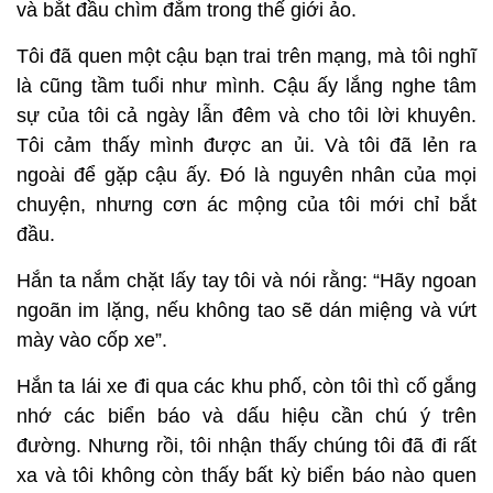
và bắt đầu chìm đắm trong thế giới ảo.
Tôi đã quen một cậu bạn trai trên mạng, mà tôi nghĩ
là cũng tầm tuổi như mình. Cậu ấy lắng nghe tâm
sự của tôi cả ngày lẫn đêm và cho tôi lời khuyên.
Tôi cảm thấy mình được an ủi. Và tôi đã lẻn ra
ngoài để gặp cậu ấy. Đó là nguyên nhân của mọi
chuyện, nhưng cơn ác mộng của tôi mới chỉ bắt
đầu.
Hắn ta nắm chặt lấy tay tôi và nói rằng: “Hãy ngoan
ngoãn im lặng, nếu không tao sẽ dán miệng và vứt
mày vào cốp xe”.
Hắn ta lái xe đi qua các khu phố, còn tôi thì cố gắng
nhớ các biển báo và dấu hiệu cần chú ý trên
đường. Nhưng rồi, tôi nhận thấy chúng tôi đã đi rất
xa và tôi không còn thấy bất kỳ biển báo nào quen