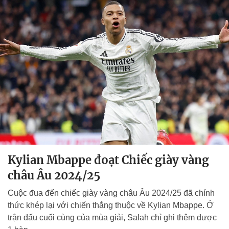
Kylian Mbappe đoạt Chiếc giày vàng
châu Âu 2024/25
Cuộc đua đến chiếc giày vàng châu Âu 2024/25 đã chính
thức khép lại với chiến thắng thuộc về Kylian Mbappe. Ở
trận đấu cuối cùng của mùa giải, Salah chỉ ghi thêm được