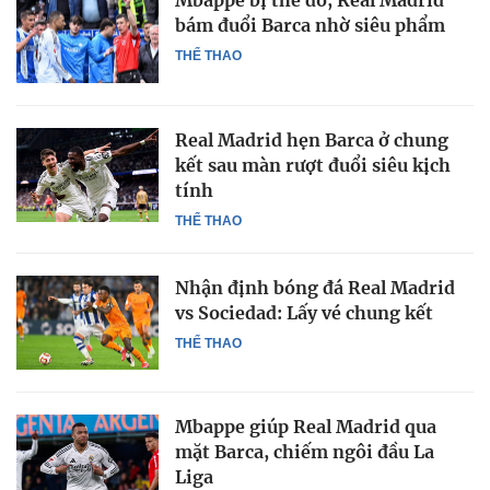
Mbappe bị thẻ đỏ, Real Madrid
bám đuổi Barca nhờ siêu phẩm
THỂ THAO
Real Madrid hẹn Barca ở chung
kết sau màn rượt đuổi siêu kịch
tính
THỂ THAO
Nhận định bóng đá Real Madrid
vs Sociedad: Lấy vé chung kết
THỂ THAO
Mbappe giúp Real Madrid qua
mặt Barca, chiếm ngôi đầu La
Liga