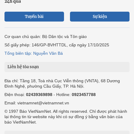
24h qua
Tuyến bài
Sự kiện
Cơ quan chủ quản: Bộ Dân tộc và Tôn giáo
Số giấy phép: 146/GP-BVHTTDL, cấp ngày 17/10/2025
Tổng biên tập: Nguyễn Văn Bá
Liên hệ tòa soạn
Địa chỉ: Tầng 18, Toà nhà Cục Viễn thông (VNTA), 68 Dương
Đình Nghệ, phường Cầu Giấy, TP. Hà Nội.
Điện thoại:
02439369898
- Hotline:
0923457788
Email: vietnamnet@vietnamnet.vn
© 1997 Báo VietNamNet. All rights reserved. Chỉ được phát hành
lại thông tin từ website này khi có sự đồng ý bằng văn bản của
báo VietNamNet.