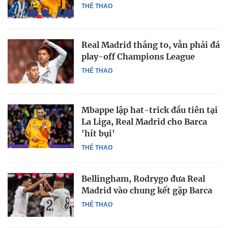
THỂ THAO
Real Madrid thắng to, vẫn phải đá
play-off Champions League
THỂ THAO
Mbappe lập hat-trick đầu tiên tại
La Liga, Real Madrid cho Barca
'hít bụi'
THỂ THAO
Bellingham, Rodrygo đưa Real
Madrid vào chung kết gặp Barca
THỂ THAO