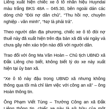
Liêng xuất hiện chiếc xe ô tô nhãn hiệu Huyndai
màu trắng BKS 48A – 045.30, bên ngoài dán các
dòng chữ “Đòi nợ dân chủ”, “Thu hồi nợ, chuyên
nghiệp - văn minh”, “Nợ là phải trả”.
Theo người dân địa phương, chiếc xe ô tô đòi nợ
thuê này đã xuất hiện trên địa bàn xã đã vài ngày và
chưa gây nên xáo trộn nào đối với người dân.
Trao đổi với ông Ma Văn Hoàn – Chủ tịch UBND xã
Đắk Liêng cho biết, không biết lý do xe này xuất
hiện tại ủy ban xã.
“Xe ô tô này đậu trong UBND xã nhưng không
thông qua tôi mà chỉ làm việc với công an xã” – ông
Hoàn thông tin.
Ông Phạm Viết Tùng – Trưởng Công an xã Đắk
Liêng thông tin, chiếc xe này là sở hữu của một