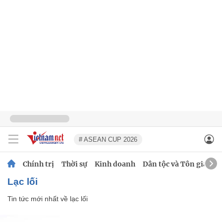
# ASEAN CUP 2026
Chính trị
Thời sự
Kinh doanh
Dân tộc và Tôn giáo
lạc lối
Tin tức mới nhất về
lạc lối