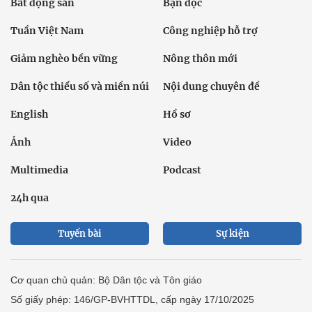
Bất động sản
Bạn đọc
Tuần Việt Nam
Công nghiệp hỗ trợ
Giảm nghèo bền vững
Nông thôn mới
Dân tộc thiểu số và miền núi
Nội dung chuyên đề
English
Hồ sơ
Ảnh
Video
Multimedia
Podcast
24h qua
Tuyến bài
Sự kiện
Cơ quan chủ quản: Bộ Dân tộc và Tôn giáo
Số giấy phép: 146/GP-BVHTTDL, cấp ngày 17/10/2025