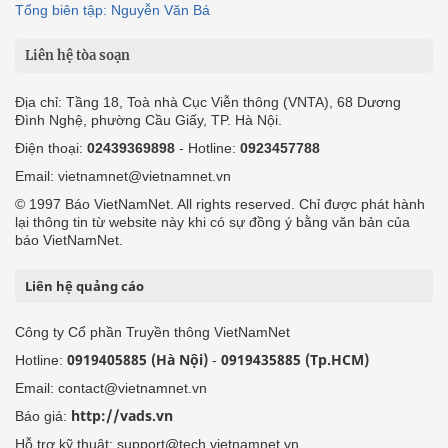
Tổng biên tập: Nguyễn Văn Bá
Liên hệ tòa soạn
Địa chỉ: Tầng 18, Toà nhà Cục Viễn thông (VNTA), 68 Dương
Đình Nghệ, phường Cầu Giấy, TP. Hà Nội.
Điện thoại:
02439369898
- Hotline:
0923457788
Email: vietnamnet@vietnamnet.vn
© 1997 Báo VietNamNet. All rights reserved. Chỉ được phát hành
lại thông tin từ website này khi có sự đồng ý bằng văn bản của
báo VietNamNet.
Liên hệ quảng cáo
Công ty Cổ phần Truyền thông VietNamNet
0919405885 (Hà Nội)
0919435885 (Tp.HCM)
Hotline:
-
Email: contact@vietnamnet.vn
http://vads.vn
Báo giá:
Hỗ trợ kỹ thuật: support@tech.vietnamnet.vn