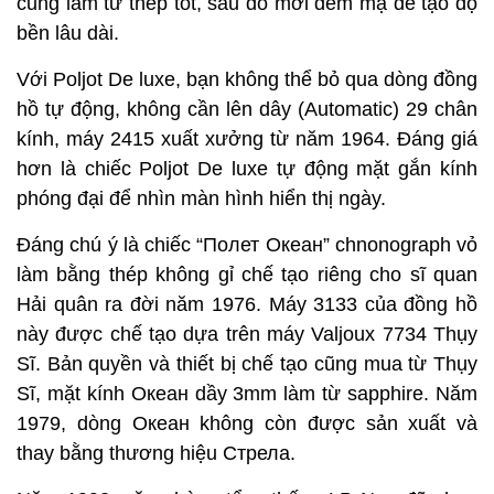
cũng làm từ thép tốt, sau đó mới đem mạ để tạo độ
bền lâu dài.
Với Poljot De luxe, bạn không thể bỏ qua dòng đồng
hồ tự động, không cần lên dây (Automatic) 29 chân
kính, máy 2415 xuất xưởng từ năm 1964. Đáng giá
hơn là chiếc Poljot De luxe tự động mặt gắn kính
phóng đại để nhìn màn hình hiển thị ngày.
Đáng chú ý là chiếc “Полет Океан” chnonograph vỏ
làm bằng thép không gỉ chế tạo riêng cho sĩ quan
Hải quân ra đời năm 1976. Máy 3133 của đồng hồ
này được chế tạo dựa trên máy Valjoux 7734 Thụy
Sĩ. Bản quyền và thiết bị chế tạo cũng mua từ Thụy
Sĩ, mặt kính Океан dầy 3mm làm từ sapphire. Năm
1979, dòng Океан không còn được sản xuất và
thay bằng thương hiệu Стрела.