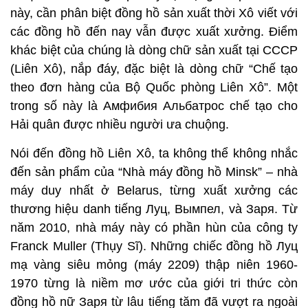
này, cần phân biệt đồng hồ sản xuất thời Xô viết với
các đồng hồ đến nay vẫn được xuất xưởng. Điểm
khác biệt của chúng là dòng chữ sản xuất tại CCCP
(Liên Xô), nắp đáy, đặc biệt là dòng chữ “Chế tạo
theo đơn hàng của Bộ Quốc phòng Liên Xô”. Một
trong số này là Амфибия Альбатрос chế tạo cho
Hải quân được nhiều người ưa chuộng.
Nói đến đồng hồ Liên Xô, ta không thể không nhắc
đến sản phẩm của “Nhà máy đồng hồ Minsk” – nhà
máy duy nhất ở Belarus, từng xuất xưởng các
thương hiệu danh tiếng Луц, Вымпел, và Заря. Từ
năm 2010, nhà máy này có phần hùn của công ty
Franck Muller (Thụy Sĩ). Những chiếc đồng hồ Луц
mạ vàng siêu mỏng (máy 2209) thập niên 1960-
1970 từng là niềm mơ ước của giới tri thức còn
đồng hồ nữ Заря từ lâu tiếng tăm đã vượt ra ngoài