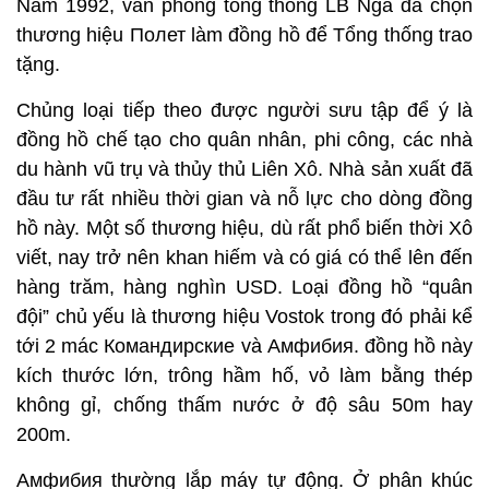
Năm 1992, văn phòng tổng thống LB Nga đã chọn
thương hiệu Полет làm đồng hồ để Tổng thống trao
tặng.
Chủng loại tiếp theo được người sưu tập để ý là
đồng hồ chế tạo cho quân nhân, phi công, các nhà
du hành vũ trụ và thủy thủ Liên Xô. Nhà sản xuất đã
đầu tư rất nhiều thời gian và nỗ lực cho dòng đồng
hồ này. Một số thương hiệu, dù rất phổ biến thời Xô
viết, nay trở nên khan hiếm và có giá có thể lên đến
hàng trăm, hàng nghìn USD. Loại đồng hồ “quân
đội” chủ yếu là thương hiệu Vostok trong đó phải kể
tới 2 mác Командирские và Амфибия. đồng hồ này
kích thước lớn, trông hầm hố, vỏ làm bằng thép
không gỉ, chống thấm nước ở độ sâu 50m hay
200m.
Амфибия thường lắp máy tự động. Ở phân khúc