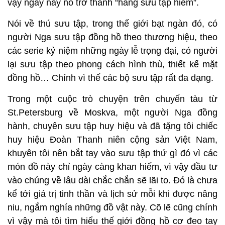
vậy ngày nay nó trở thành “hàng sưu tập hiếm”.
Nói về thú sưu tập, trong thế giới bạt ngàn đó, có
người Nga sưu tập đồng hồ theo thương hiệu, theo
các serie kỷ niệm những ngày lễ trọng đại, có người
lại sưu tập theo phong cách hình thù, thiết kế mặt
đồng hồ… Chính vì thế các bộ sưu tập rất đa dạng.
Trong một cuộc trò chuyện trên chuyến tàu từ
St.Petersburg về Moskva, một người Nga đồng
hành, chuyên sưu tập huy hiệu và đã tặng tôi chiếc
huy hiệu Đoàn Thanh niên cộng sản Việt Nam,
khuyên tôi nên bắt tay vào sưu tập thứ gì đó vì các
món đồ này chỉ ngày càng khan hiếm, vì vậy đầu tư
vào chúng về lâu dài chắc chắn sẽ lãi to. Đó là chưa
kể tới giá trị tinh thần và lịch sử mỗi khi được nâng
niu, ngắm nghía những đồ vật này. Cõ lẽ cũng chính
vì vậy mà tôi tìm hiểu thế giới đồng hồ cơ đeo tay