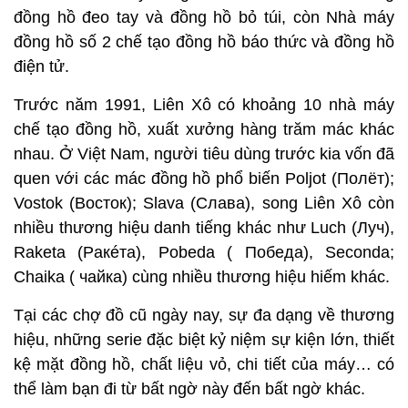
đồng hồ đeo tay và đồng hồ bỏ túi, còn Nhà máy
đồng hồ số 2 chế tạo đồng hồ báo thức và đồng hồ
điện tử.
Trước năm 1991, Liên Xô có khoảng 10 nhà máy
chế tạo đồng hồ, xuất xưởng hàng trăm mác khác
nhau. Ở Việt Nam, người tiêu dùng trước kia vốn đã
quen với các mác đồng hồ phổ biến Poljot (Полёт);
Vostok (Восток); Slava (Слава), song Liên Xô còn
nhiều thương hiệu danh tiếng khác như Luch (Луч),
Raketa (Paкéтa), Pobeda ( Победа), Seconda;
Chaika ( чайка) cùng nhiều thương hiệu hiếm khác.
Tại các chợ đồ cũ ngày nay, sự đa dạng về thương
hiệu, những serie đặc biệt kỷ niệm sự kiện lớn, thiết
kệ mặt đồng hồ, chất liệu vỏ, chi tiết của máy… có
thể làm bạn đi từ bất ngờ này đến bất ngờ khác.