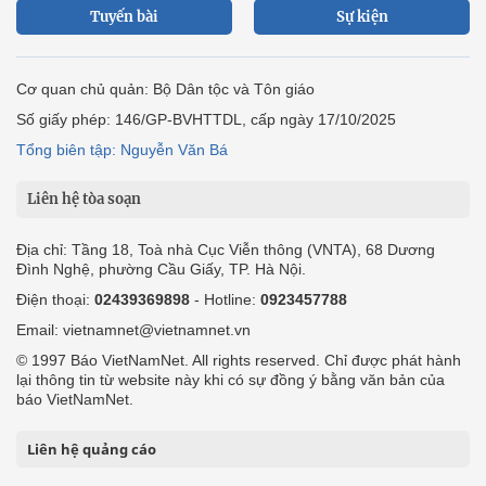
Tuyến bài
Sự kiện
Cơ quan chủ quản: Bộ Dân tộc và Tôn giáo
Số giấy phép: 146/GP-BVHTTDL, cấp ngày 17/10/2025
Tổng biên tập: Nguyễn Văn Bá
Liên hệ tòa soạn
Địa chỉ: Tầng 18, Toà nhà Cục Viễn thông (VNTA), 68 Dương
Đình Nghệ, phường Cầu Giấy, TP. Hà Nội.
Điện thoại:
02439369898
- Hotline:
0923457788
Email: vietnamnet@vietnamnet.vn
© 1997 Báo VietNamNet. All rights reserved. Chỉ được phát hành
lại thông tin từ website này khi có sự đồng ý bằng văn bản của
báo VietNamNet.
Liên hệ quảng cáo