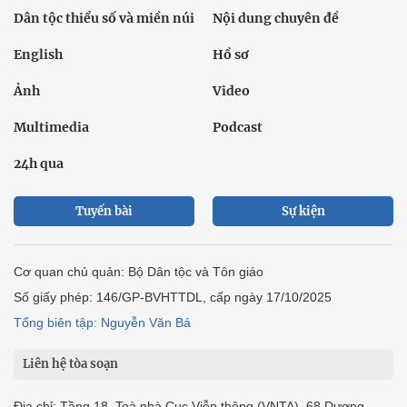
Dân tộc thiểu số và miền núi
Nội dung chuyên đề
English
Hồ sơ
Ảnh
Video
Multimedia
Podcast
24h qua
Tuyến bài
Sự kiện
Cơ quan chủ quản: Bộ Dân tộc và Tôn giáo
Số giấy phép: 146/GP-BVHTTDL, cấp ngày 17/10/2025
Tổng biên tập: Nguyễn Văn Bá
Liên hệ tòa soạn
Địa chỉ: Tầng 18, Toà nhà Cục Viễn thông (VNTA), 68 Dương