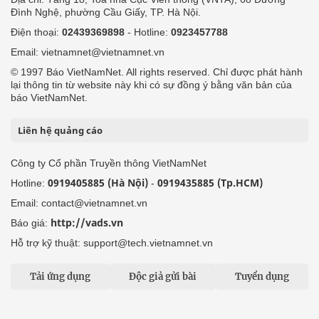
Đình Nghệ, phường Cầu Giấy, TP. Hà Nội.
Điện thoại:
02439369898
- Hotline:
0923457788
Email: vietnamnet@vietnamnet.vn
© 1997 Báo VietNamNet. All rights reserved. Chỉ được phát hành
lại thông tin từ website này khi có sự đồng ý bằng văn bản của
báo VietNamNet.
Liên hệ quảng cáo
Công ty Cổ phần Truyền thông VietNamNet
0919405885 (Hà Nội)
0919435885 (Tp.HCM)
Hotline:
-
Email: contact@vietnamnet.vn
http://vads.vn
Báo giá:
Hỗ trợ kỹ thuật: support@tech.vietnamnet.vn
Tải ứng dụng
Độc giả gửi bài
Tuyển dụng