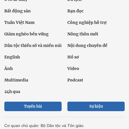
Bất động sản
Bạn đọc
Tuần Việt Nam
Công nghiệp hỗ trợ
Giảm nghèo bền vững
Nông thôn mới
Dân tộc thiểu số và miền núi
Nội dung chuyên đề
English
Hồ sơ
Ảnh
Video
Multimedia
Podcast
24h qua
Tuyến bài
Sự kiện
Cơ quan chủ quản: Bộ Dân tộc và Tôn giáo