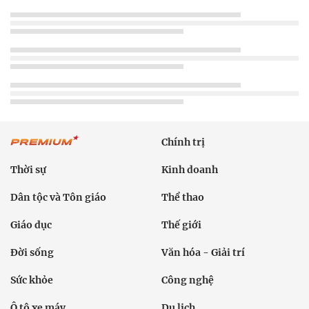
Chính trị
Thời sự
Kinh doanh
Dân tộc và Tôn giáo
Thể thao
Giáo dục
Thế giới
Đời sống
Văn hóa - Giải trí
Sức khỏe
Công nghệ
Ô tô xe máy
Du lịch