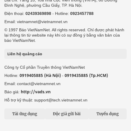
Địa chỉ: Tầng 18, Toà nhà Cục Viễn thông (VNTA), 68 Dương
Đình Nghệ, phường Cầu Giấy, TP. Hà Nội.
Điện thoại:
02439369898
- Hotline:
0923457788
Email: vietnamnet@vietnamnet.vn
© 1997 Báo VietNamNet. All rights reserved. Chỉ được phát hành
lại thông tin từ website này khi có sự đồng ý bằng văn bản của
báo VietNamNet.
Liên hệ quảng cáo
Công ty Cổ phần Truyền thông VietNamNet
0919405885 (Hà Nội)
0919435885 (Tp.HCM)
Hotline:
-
Email: contact@vietnamnet.vn
http://vads.vn
Báo giá:
Hỗ trợ kỹ thuật: support@tech.vietnamnet.vn
Tải ứng dụng
Độc giả gửi bài
Tuyển dụng