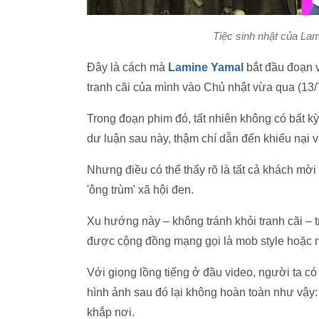
Tiệc sinh nhật của Lam
Đây là cách mà
Lamine Yamal
bắt đầu đoạn v
tranh cãi của mình vào Chủ nhật vừa qua (13/7
Trong đoạn phim đó, tất nhiên không có bất kỳ
dư luận sau này, thậm chí dẫn đến khiếu nại và
Nhưng điều có thể thấy rõ là tất cả khách m
'ông trùm' xã hội đen.
Xu hướng này – không tránh khỏi tranh cãi – 
được cộng đồng mạng gọi là mob style hoặc m
Với giọng lồng tiếng ở đầu video, người ta có
hình ảnh sau đó lại không hoàn toàn như vậy
khắp nơi.