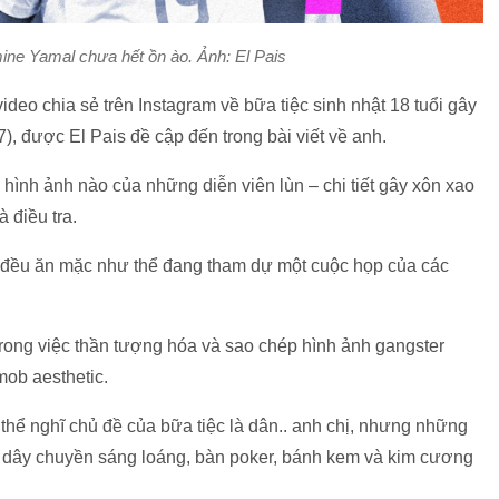
ine Yamal chưa hết ồn ào. Ảnh: El Pais
ideo chia sẻ trên Instagram về bữa tiệc sinh nhật 18 tuổi gây
), được El Pais đề cập đến trong bài viết về anh.
 hình ảnh nào của những diễn viên lùn – chi tiết gây xôn xao
 điều tra.
ời đều ăn mặc như thể đang tham dự một cuộc họp của các
trong việc thần tượng hóa và sao chép hình ảnh gangster
ob aesthetic.
 thể nghĩ chủ đề của bữa tiệc là dân.. anh chị, nhưng những
: dây chuyền sáng loáng, bàn poker, bánh kem và kim cương