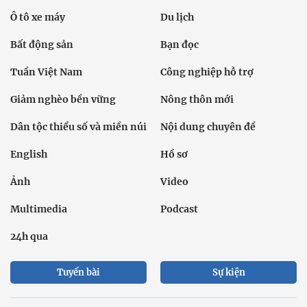
Ô tô xe máy
Du lịch
Bất động sản
Bạn đọc
Tuần Việt Nam
Công nghiệp hỗ trợ
Giảm nghèo bền vững
Nông thôn mới
Dân tộc thiểu số và miền núi
Nội dung chuyên đề
English
Hồ sơ
Ảnh
Video
Multimedia
Podcast
24h qua
Tuyến bài
Sự kiện