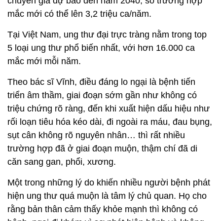
chuyên gia dự báo đến năm 2040, số trường hợp
mắc mới có thể lên 3,2 triệu ca/năm.
Tại Việt Nam, ung thư đại trực tràng nằm trong top
5 loại ung thư phổ biến nhất, với hơn 16.000 ca
mắc mới mỗi năm.
Theo bác sĩ Vĩnh, điều đáng lo ngại là bệnh tiến
triển âm thầm, giai đoạn sớm gần như không có
triệu chứng rõ ràng, đến khi xuất hiện dấu hiệu như
rối loạn tiêu hóa kéo dài, đi ngoài ra máu, đau bụng,
sụt cân không rõ nguyên nhân… thì rất nhiều
trường hợp đã ở giai đoạn muộn, thậm chí đã di
căn sang gan, phổi, xương.
Một trong những lý do khiến nhiều người bệnh phát
hiện ung thư quá muộn là tâm lý chủ quan. Họ cho
rằng bản thân cảm thấy khỏe mạnh thì không có