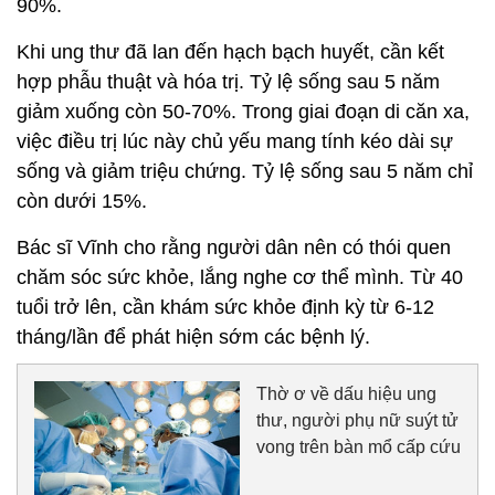
90%.
Khi ung thư đã lan đến hạch bạch huyết, cần kết
hợp phẫu thuật và hóa trị. Tỷ lệ sống sau 5 năm
giảm xuống còn 50-70%. Trong giai đoạn di căn xa,
việc điều trị lúc này chủ yếu mang tính kéo dài sự
sống và giảm triệu chứng. Tỷ lệ sống sau 5 năm chỉ
còn dưới 15%.
Bác sĩ Vĩnh cho rằng người dân nên có thói quen
chăm sóc sức khỏe, lắng nghe cơ thể mình. Từ 40
tuổi trở lên, cần khám sức khỏe định kỳ từ 6-12
tháng/lần để phát hiện sớm các bệnh lý.
Thờ ơ về dấu hiệu ung
thư, người phụ nữ suýt tử
vong trên bàn mổ cấp cứu