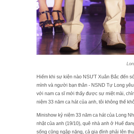
Lon
Hiếm khi sự kiện nào NSƯT Xuân Bắc đến sớ
mình và người bạn thân - NSND Tự Long yêu 
với nam ca sĩ mới thấy được sự miệt mài, chỉn
niệm 33 năm ca hát của anh, tôi không thể k
Minishow kỷ niệm 33 năm ca hát của Long Nhậ
nhật của anh (19/10), quê nhà anh ở Huế đang b
sống cũng ngập nặng, cả gia đình phải lên thu