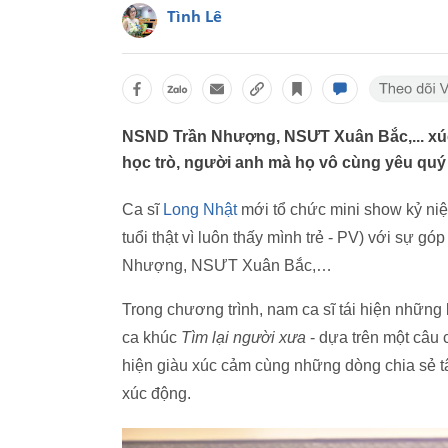
Tình Lê
NSND Trần Nhượng, NSƯT Xuân Bắc,... xúc
học trò, người anh mà họ vô cùng yêu quý
Ca sĩ
Long Nhật
mới tổ chức mini show kỷ niệ
tuổi thật vì luôn thấy mình trẻ - PV) với sự 
Nhượng, NSƯT Xuân Bắc,…
Trong chương trình, nam ca sĩ tái hiện những
ca khúc
Tìm lại người xưa
- dựa trên một câu 
hiện giàu xúc cảm cùng những dòng chia sẻ 
xúc động.