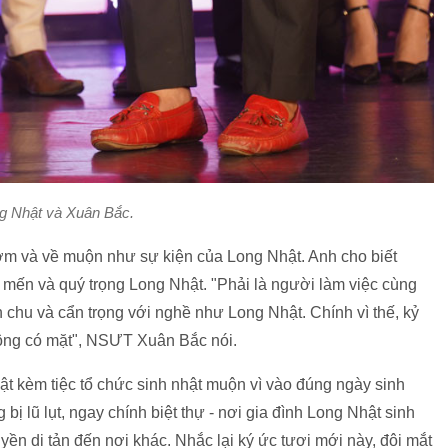
g Nhật và Xuân Bắc.
m và về muộn như sự kiện của Long Nhật. Anh cho biết
mến và quý trọng Long Nhật. "Phải là người làm việc cùng
 chu và cẩn trọng với nghề như Long Nhật. Chính vì thế, kỷ
hông có mặt", NSƯT Xuân Bắc nói.
t kèm tiệc tổ chức sinh nhật muộn vì vào đúng ngày sinh
ị lũ lụt, ngay chính biệt thự - nơi gia đình Long Nhật sinh
yền di tản đến nơi khác. Nhắc lại ký ức tươi mới này, đôi mắt