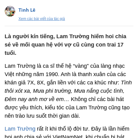
Tình Lê
Xem các bài viết của tác giả
Là người kín tiếng, Lam Trường hiếm hoi chia
sẻ về mối quan hệ với vợ cũ cùng con trai 17
tuổi.
Lam Trường là ca sĩ thế hệ “vàng” của làng nhạc
Việt những năm 1990. Anh là thanh xuân của các
khán giả 7X, 8X, gắn liền với các ca khúc như:
Tình
thôi xót xa, Mưa phi trường, Mưa nắng cuộc tình,
Đêm nay anh mơ về em…
Không chỉ các bài hát
được yêu thích, kiểu tóc của Lam Trường cũng tạo
nên trào lưu suốt thời gian dài.
Lam Trường
rất ít khi thổ lộ đời tư. Đây là lần hiếm
hoi anh chia sẻ với VietNamNet, khi chuẩn bị hát