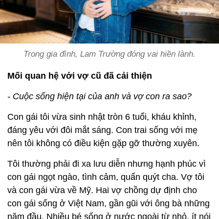
Trong gia đình, Lam Trường đóng vai hiền lành.
Mối quan hệ với vợ cũ đã cải thiện
- Cuộc sống hiện tại của anh và vợ con ra sao?
Con gái tôi vừa sinh nhật tròn 6 tuổi, kháu khỉnh,
đáng yêu với đôi mắt sáng. Con trai sống với mẹ
nên tôi không có điều kiện gặp gỡ thường xuyên.
Tôi thường phải đi xa lưu diễn nhưng hạnh phúc vì
con gái ngọt ngào, tình cảm, quấn quýt cha. Vợ tôi
và con gái vừa về Mỹ. Hai vợ chồng dự định cho
con gái sống ở Việt Nam, gần gũi với ông bà những
năm đầu. Nhiều bé sống ở nước ngoài từ nhỏ, ít nói