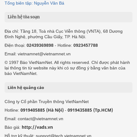
Tổng biên tập: Nguyễn Văn Bá
Liên hệ tòa soạn
Địa chỉ: Tầng 18, Toà nhà Cục Viễn thông (VNTA), 68 Dương
Đình Nghệ, phường Cầu Giấy, TP. Hà Nội.
Điện thoại:
02439369898
- Hotline:
0923457788
Email: vietnamnet@vietnamnet.vn
© 1997 Báo VietNamNet. All rights reserved. Chỉ được phát hành
lại thông tin từ website này khi có sự đồng ý bằng văn bản của
báo VietNamNet.
Liên hệ quảng cáo
Công ty Cổ phần Truyền thông VietNamNet
0919405885 (Hà Nội)
0919435885 (Tp.HCM)
Hotline:
-
Email: contact@vietnamnet.vn
http://vads.vn
Báo giá:
Hỗ trợ kỹ thuật: support@tech.vietnamnet.vn