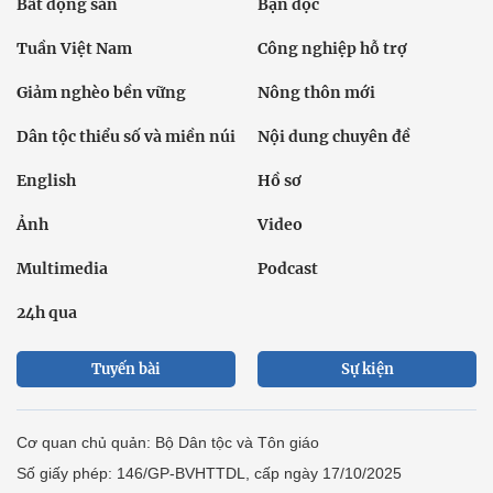
Bất động sản
Bạn đọc
Tuần Việt Nam
Công nghiệp hỗ trợ
Giảm nghèo bền vững
Nông thôn mới
Dân tộc thiểu số và miền núi
Nội dung chuyên đề
English
Hồ sơ
Ảnh
Video
Multimedia
Podcast
24h qua
Tuyến bài
Sự kiện
Cơ quan chủ quản: Bộ Dân tộc và Tôn giáo
Số giấy phép: 146/GP-BVHTTDL, cấp ngày 17/10/2025