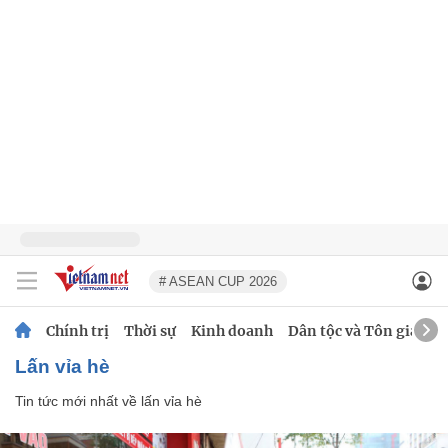
# ASEAN CUP 2026
Chính trị
Thời sự
Kinh doanh
Dân tộc và Tôn giáo
lấn vỉa hè
Tin tức mới nhất về
lấn vỉa hè