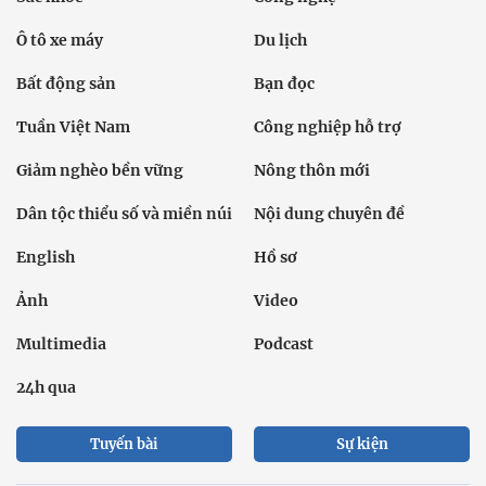
Ô tô xe máy
Du lịch
Bất động sản
Bạn đọc
Tuần Việt Nam
Công nghiệp hỗ trợ
Giảm nghèo bền vững
Nông thôn mới
Dân tộc thiểu số và miền núi
Nội dung chuyên đề
English
Hồ sơ
Ảnh
Video
Multimedia
Podcast
24h qua
Tuyến bài
Sự kiện