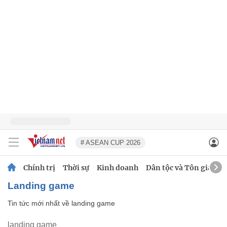
# ASEAN CUP 2026
Chính trị
Thời sự
Kinh doanh
Dân tộc và Tôn giáo
landing game
Tin tức mới nhất về
landing game
landing game