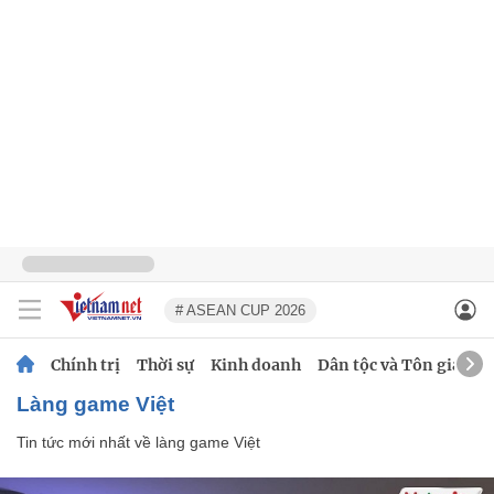
# ASEAN CUP 2026
Chính trị
Thời sự
Kinh doanh
Dân tộc và Tôn giáo
làng game Việt
Tin tức mới nhất về
làng game Việt