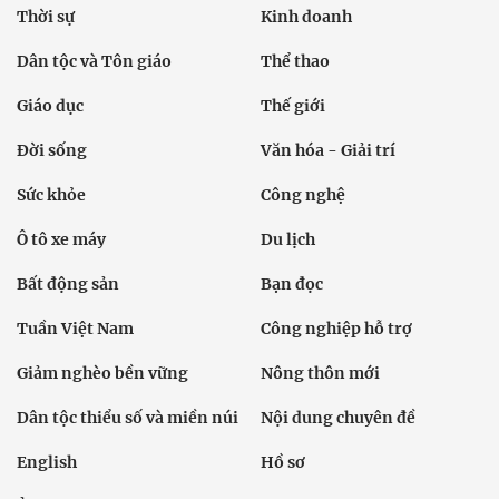
Thời sự
Kinh doanh
Dân tộc và Tôn giáo
Thể thao
Giáo dục
Thế giới
Đời sống
Văn hóa - Giải trí
Sức khỏe
Công nghệ
Ô tô xe máy
Du lịch
Bất động sản
Bạn đọc
Tuần Việt Nam
Công nghiệp hỗ trợ
Giảm nghèo bền vững
Nông thôn mới
Dân tộc thiểu số và miền núi
Nội dung chuyên đề
English
Hồ sơ