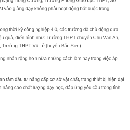
, ông Đặng Hồng Cường, Trưởng Phòng Giáo dục THPT, Sở
AI vào giảng dạy không phải hoạt động bắt buộc trong
rong thời kỳ công nghiệp 4.0, các trường đã chủ động đưa
hiệu quả, điển hình như: Trường THPT chuyên Chu Văn An,
); Trường THPT Vũ Lễ (huyện Bắc Sơn)…
ường nhân rộng hơn nữa những cách làm hay trong việc áp
tâm đầu tư nâng cấp cơ sở vật chất, trang thiết bị hiện đại
 nâng cao chất lượng dạy học, đáp ứng yêu cầu trong tình