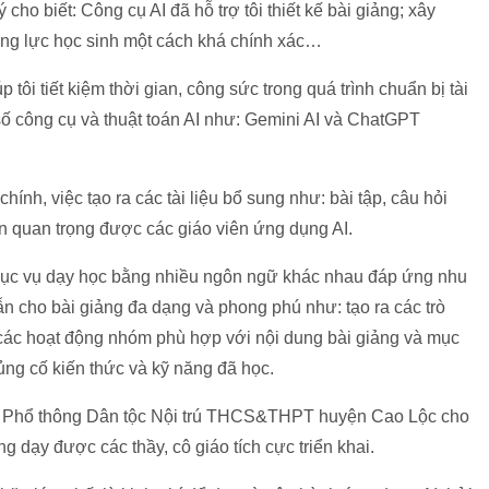
ho biết: Công cụ AI đã hỗ trợ tôi thiết kế bài giảng; xây
ăng lực học sinh một cách khá chính xác…
tôi tiết kiệm thời gian, công sức trong quá trình chuẩn bị tài
 số công cụ và thuật toán AI như: Gemini AI và ChatGPT
hính, việc tạo ra các tài liệu bổ sung như: bài tập, câu hỏi
hần quan trọng được các giáo viên ứng dụng AI.
 phục vụ dạy học bằng nhiều ngôn ngữ khác nhau đáp ứng nhu
ẫn cho bài giảng đa dạng và phong phú như: tạo ra các trò
a các hoạt động nhóm phù hợp với nội dung bài giảng và mục
 củng cố kiến thức và kỹ năng đã học.
g Phổ thông Dân tộc Nội trú THCS&THPT huyện Cao Lộc cho
ng dạy được các thầy, cô giáo tích cực triển khai.