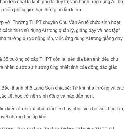
hăn lớn nhất là kinh phí để duy trì, vận hành ứng dụng AI, bởi
 miễn phí bị giới hạn thời gian tìm kiếm.
hợp với Trường THPT chuyên Chu Văn An tổ chức sinh hoạt
 cách thức sử dụng AI trong quản lý, giảng dạy và học tập”
 nhà trường được nâng lên, việc ứng dụng AI trong giảng dạy
à 35 trường có cấp THPT còn lại trên địa bàn tỉnh đều chủ
và nhận được sự hưởng ứng nhiệt tình của đông đảo giáo
Bắc, thành phố Lạng Sơn chia sẻ: Từ khi nhà trường và các
các tiết học trở nên sinh động và hấp dẫn hơn.
ìm kiếm được rất nhiều tài liệu hay phục vụ cho việc học tập,
quyết những bài tập khó.