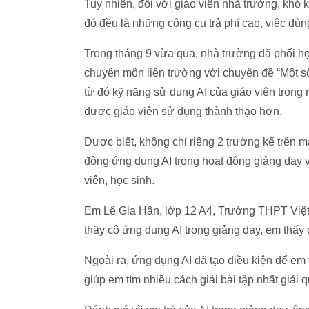
Tuy nhiên, đối với giáo viên nhà trường, khó k
đó đều là những công cụ trả phí cao, việc dùng
Trong tháng 9 vừa qua, nhà trường đã phối 
chuyên môn liên trường với chuyên đề “Một số
từ đó kỹ năng sử dụng AI của giáo viên trong
được giáo viên sử dụng thành thạo hơn.
Được biết, không chỉ riêng 2 trường kể trên m
động ứng dụng AI trong hoạt động giảng dạy 
viên, học sinh.
Em Lê Gia Hân, lớp 12 A4, Trường THPT Việt 
thầy cô ứng dụng AI trong giảng dạy, em thấy 
Ngoài ra, ứng dụng AI đã tạo điều kiện để em t
giúp em tìm nhiều cách giải bài tập nhất giải 