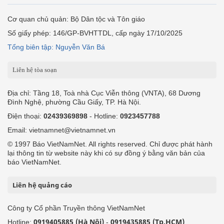
Cơ quan chủ quản: Bộ Dân tộc và Tôn giáo
Số giấy phép: 146/GP-BVHTTDL, cấp ngày 17/10/2025
Tổng biên tập: Nguyễn Văn Bá
Liên hệ tòa soạn
Địa chỉ: Tầng 18, Toà nhà Cục Viễn thông (VNTA), 68 Dương
Đình Nghệ, phường Cầu Giấy, TP. Hà Nội.
Điện thoại:
02439369898
- Hotline:
0923457788
Email: vietnamnet@vietnamnet.vn
© 1997 Báo VietNamNet. All rights reserved. Chỉ được phát hành
lại thông tin từ website này khi có sự đồng ý bằng văn bản của
báo VietNamNet.
Liên hệ quảng cáo
Công ty Cổ phần Truyền thông VietNamNet
0919405885 (Hà Nội)
0919435885 (Tp.HCM)
Hotline:
-