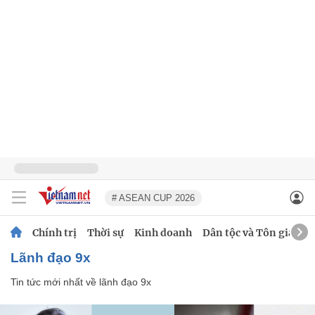
# ASEAN CUP 2026
Chính trị
Thời sự
Kinh doanh
Dân tộc và Tôn giáo
lãnh đạo 9x
Tin tức mới nhất về
lãnh đạo 9x