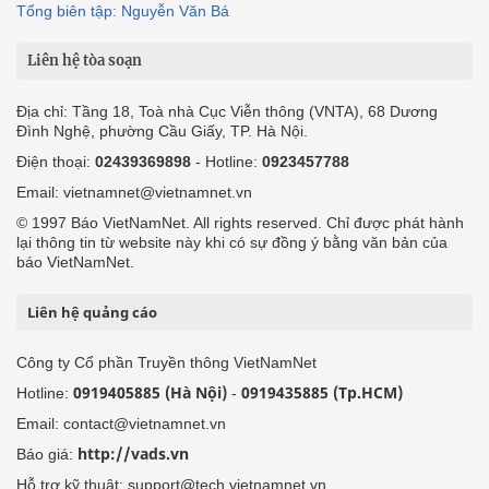
Tổng biên tập: Nguyễn Văn Bá
Liên hệ tòa soạn
Địa chỉ: Tầng 18, Toà nhà Cục Viễn thông (VNTA), 68 Dương
Đình Nghệ, phường Cầu Giấy, TP. Hà Nội.
Điện thoại:
02439369898
- Hotline:
0923457788
Email: vietnamnet@vietnamnet.vn
© 1997 Báo VietNamNet. All rights reserved. Chỉ được phát hành
lại thông tin từ website này khi có sự đồng ý bằng văn bản của
báo VietNamNet.
Liên hệ quảng cáo
Công ty Cổ phần Truyền thông VietNamNet
0919405885 (Hà Nội)
0919435885 (Tp.HCM)
Hotline:
-
Email: contact@vietnamnet.vn
http://vads.vn
Báo giá:
Hỗ trợ kỹ thuật: support@tech.vietnamnet.vn