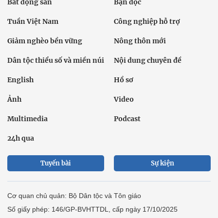
Bất động sản
Bạn đọc
Tuần Việt Nam
Công nghiệp hỗ trợ
Giảm nghèo bền vững
Nông thôn mới
Dân tộc thiểu số và miền núi
Nội dung chuyên đề
English
Hồ sơ
Ảnh
Video
Multimedia
Podcast
24h qua
Tuyến bài
Sự kiện
Cơ quan chủ quản: Bộ Dân tộc và Tôn giáo
Số giấy phép: 146/GP-BVHTTDL, cấp ngày 17/10/2025