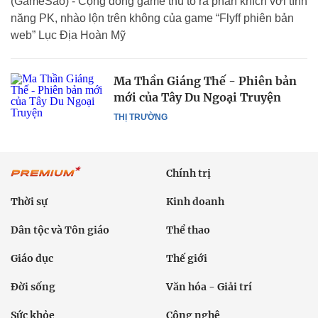
(GameSao) - Cộng đồng game thủ tỏ ra phấn khích với tính
năng PK, nhào lộn trên không của game “Flyff phiên bản
web” Lục Địa Hoàn Mỹ
Ma Thần Giáng Thế - Phiên bản
mới của Tây Du Ngoại Truyện
THỊ TRƯỜNG
Chính trị
Thời sự
Kinh doanh
Dân tộc và Tôn giáo
Thể thao
Giáo dục
Thế giới
Đời sống
Văn hóa - Giải trí
Sức khỏe
Công nghệ