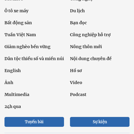
Ô tô xe máy
Du lịch
Bất động sản
Bạn đọc
Tuần Việt Nam
Công nghiệp hỗ trợ
Giảm nghèo bền vững
Nông thôn mới
Dân tộc thiểu số và miền núi
Nội dung chuyên đề
English
Hồ sơ
Ảnh
Video
Multimedia
Podcast
24h qua
Tuyến bài
Sự kiện